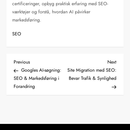
certificeringer, opbyg praktisk erfaring med SEO-
værktøjer og forstå, hvordan AI påvirker
markedsføring.
SEO
I
Previous
Next
Previous
Next
Post
Post
Googles AI-søgning:
Site Migration med SEO:
n
SEO & Markedsføring i
Bevar Trafik & Synlighed
d
Forandring
l
æ
g
s
n