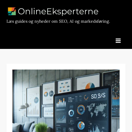
Skip
to
content
Læs guides og nyheder om SEO, AI og markedsføring.