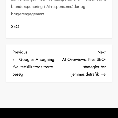
brandeksponering i AI-responsområder og
brugerengagement.
SEO
I
Previous
Next
Previous
Next
Post
Post
Googles AI-søgning:
AI Overviews: Nye SEO-
n
Kvalitetsklik trods færre
strategier for
d
besøg
Hjemmesidetrafik
l
æ
g
s
n