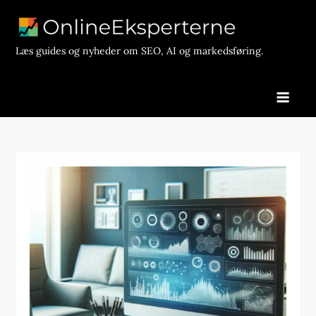
Skip
to
content
Læs guides og nyheder om SEO, AI og markedsføring.