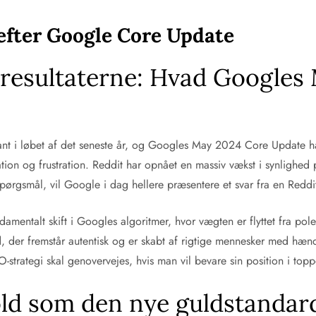
 efter Google Core Update
resultaterne: Hvad Googles
kant i løbet af det seneste år, og Googles May 2024 Core Update
ation og frustration. Reddit har opnået en massiv vækst i synlighed
 spørgsmål, vil Google i dag hellere præsentere et svar fra en Reddit
ndamentalt skift i Googles algoritmer, hvor vægten er flyttet fra po
ld, der fremstår autentisk og er skabt af rigtige mennesker med hæ
strategi skal genovervejes, hvis man vil bevare sin position i topp
ld som den nye guldstandar