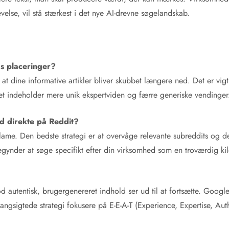
else, vil stå stærkest i det nye AI-drevne søgelandskab.
s placeringer?
at dine informative artikler bliver skubbet længere ned. Det er vig
å det indeholder mere unik ekspertviden og færre generiske vendinger
d direkte på Reddit?
klame. Den bedste strategi er at overvåge relevante subreddits og d
egynder at søge specifikt efter din virksomhed som en troværdig kil
d autentisk, brugergenereret indhold ser ud til at fortsætte. Goo
gsigtede strategi fokusere på E-E-A-T (Experience, Expertise, Author