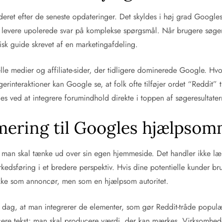
deret efter de seneste opdateringer. Det skyldes i høj grad Google
 at levere upolerede svar på komplekse spørgsmål. Når brugere søge
tisk guide skrevet af en marketingafdeling.
nelle medier og affiliate-sider, der tidligere dominerede Google. H
gerinteraktioner kan Google se, at folk ofte tilføjer ordet “Reddit” 
es ved at integrere forumindhold direkte i toppen af søgeresultater
mering til Googles hjælpsom
t man skal tænke ud over sin egen hjemmeside. Det handler ikke l
dsføring i et bredere perspektiv. Hvis dine potentielle kunder brug
 ikke som annoncør, men som en hjælpsom autoritet.
dag, at man integrerer de elementer, som gør Reddit-tråde populær
cere tekst; man skal producere værdi, der kan mærkes. Virksomhed