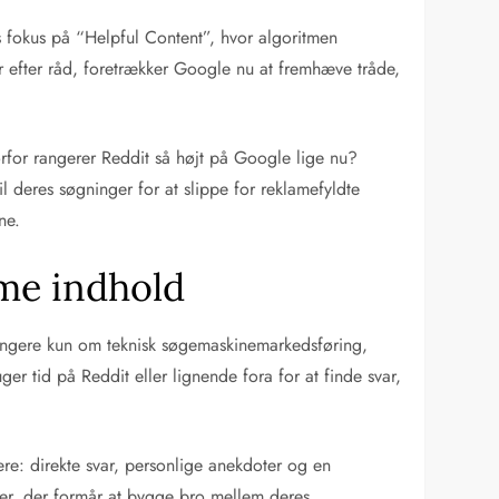
s fokus på “Helpful Content”, hvor algoritmen
r efter råd, foretrækker Google nu at fremhæve tråde,
vorfor rangerer Reddit så højt på Google lige nu?
til deres søgninger for at slippe for reklamefyldte
ne.
me indhold
ængere kun om teknisk søgemaskinemarkedsføring,
er tid på Reddit eller lignende fora for at finde svar,
e: direkte svar, personlige anekdoter og en
er, der formår at bygge bro mellem deres