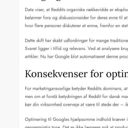
Data viser, at Reddits organiske rækkevidde er eksplo
belønner fora og diskussionssider for deres evne til
hvor flere personer diskuterer et emne, fremfor en sta
Dette skift har skabt udfordringer for mange traditio
Svaret ligger i tillid og relevans. Ved at analysere bru
artikler. Nu har Google blot automatiseret denne proc
Konsekvenser for opti
For marketingansvarlige betyder Reddits dominans, a
men om at forstå betydningen af Reddit for dansk marke
bør din virksomhed overveje at være til stede der –
Optimering til Googles hjælpsomme indhold kræver i 
gennemsigtig tone. Det er ikke længere nok at produ