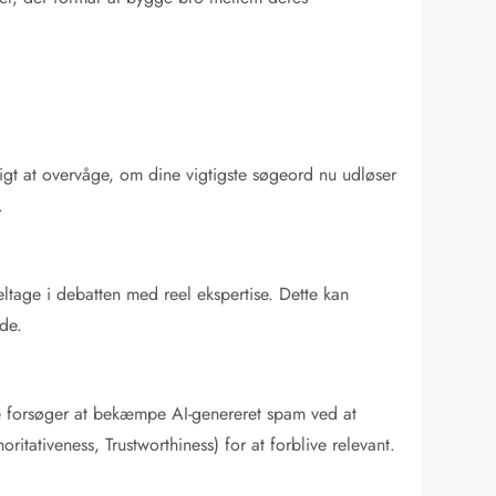
tigt at overvåge, om dine vigtigste søgeord nu udløser
.
eltage i debatten med reel ekspertise. Dette kan
de.
gle forsøger at bekæmpe AI-genereret spam ved at
itativeness, Trustworthiness) for at forblive relevant.