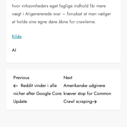
hvor virksomheders eget faglige indhold får mere
vægt i AI-genererede svar – forudsat at man vælger
at holde sine egne døre åbne for crawlerne.
Kilde
AI
I
Previous
Next
Previous
Next
Post
Post
Reddit vinder i alle
Amerikanske udgivere
n
nicher efter Google Core
kræver stop for Common
Update
Crawl scraping
d
l