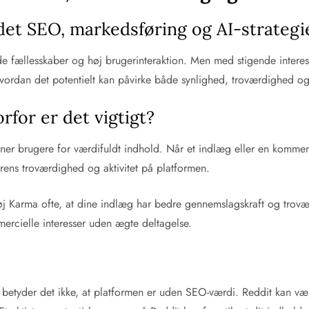
det SEO, markedsføring og AI-strategi
de fællesskaber og høj brugerinteraktion. Men med stigende interes
vordan det potentielt kan påvirke både synlighed, troværdighed og d
for er det vigtigt?
ner brugere for værdifuldt indhold. Når et indlæg eller en kommen
rens troværdighed og aktivitet på platformen.
høj Karma ofte, at dine indlæg har bedre gennemslagskraft og trov
ercielle interesser uden ægte deltagelse.
etyder det ikke, at platformen er uden SEO-værdi. Reddit kan være 