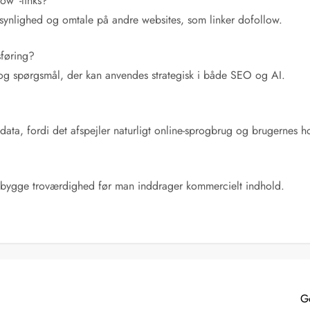
low”-links?
, synlighed og omtale på andre websites, som linker dofollow.
sføring?
ds og spørgsmål, der kan anvendes strategisk i både SEO og AI.
a, fordi det afspejler naturligt online-sprogbrug og brugernes h
opbygge troværdighed før man inddrager kommercielt indhold.
G