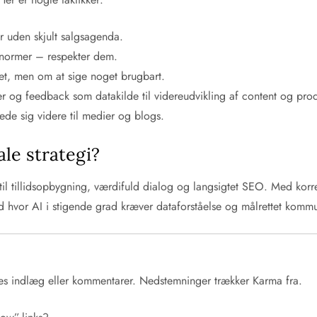
er uden skjult salgsagenda.
 normer – respekter dem.
get, men om at sige noget brugbart.
er og feedback som datakilde til videreudvikling af content og prod
ede sig videre til medier og blogs.
ale strategi?
rm til tillidsopbygning, værdifuld dialog og langsigtet SEO. Med kor
 hvor AI i stigende grad kræver dataforståelse og målrettet kommu
s indlæg eller kommentarer. Nedstemninger trækker Karma fra.