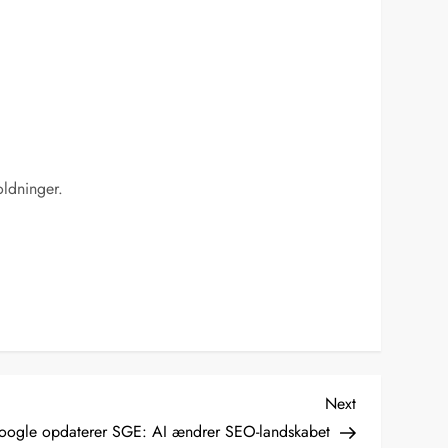
oldninger.
Next
Next
Post
oogle opdaterer SGE: AI ændrer SEO-landskabet