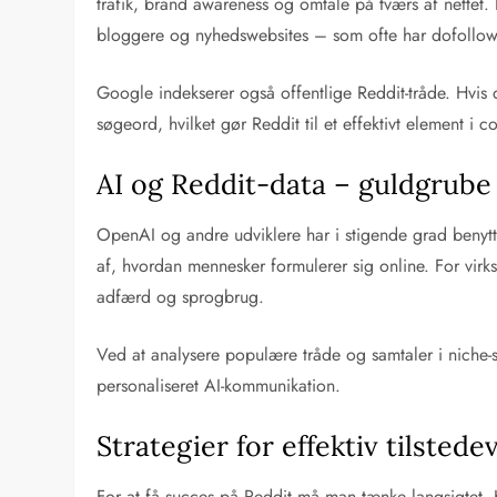
trafik, brand awareness og omtale på tværs af nettet. 
bloggere og nyhedswebsites – som ofte har dofollow 
Google indekserer også offentlige Reddit-tråde. Hvis 
søgeord, hvilket gør Reddit til et effektivt element i c
AI og Reddit-data – guldgrube 
OpenAI og andre udviklere har i stigende grad benytte
af, hvordan mennesker formulerer sig online. For virk
adfærd og sprogbrug.
Ved at analysere populære tråde og samtaler i niche-
personaliseret AI-kommunikation.
Strategier for effektiv tilsted
For at få succes på Reddit må man tænke langsigtet. H