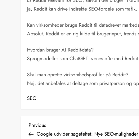
Er Reddit relevant for SEO, selvom det bruger “nofol
Ja, Reddit kan drive indirekte SEO-fordele som trafik
Kan virksomheder bruge Reddit til datadrevet marked
Absolut. Reddit er en rig kilde til brugerinput, tren
Hvordan bruger AI Reddit-data?
Sprogmodeller som ChatGPT trænes ofte med Reddit-dat
Skal man oprette virksomhedsprofiler på Reddit?
Nej, det anbefales at deltage som privatperson og 
SEO
I
Previous
Previous
Post
Google udvider søgefeltet: Nye SEO-muligheder
n