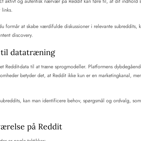
Et aktivt og autentisk nærvær på Reddit kan føre til, at dit indhold
links.
du formår at skabe værdifulde diskussioner i relevante subreddits, 
ontent discovery.
til datatræning
t Reddit-data til at træne sprogmodeller. Platformens dybdegående o
somheder betyder det, at Reddit ikke kun er en marketingkanal, men
subreddits, kan man identificere behov, spørgsmål og ordvalg, som
eværelse på Reddit
er er nogle taktikker: