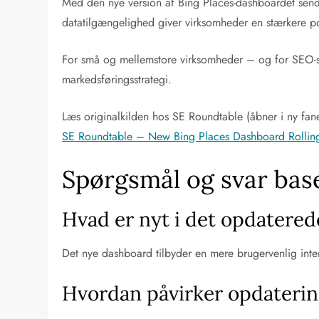
Med den nye version af Bing Places-dashboardet send
datatilgængelighed giver virksomheder en stærkere pos
For små og mellemstore virksomheder – og for SEO-spec
markedsføringsstrategi.
Læs originalkilden hos SE Roundtable (åbner i ny fan
SE Roundtable – New Bing Places Dashboard Rollin
Spørgsmål og svar bas
Hvad er nyt i det opdatere
Det nye dashboard tilbyder en mere brugervenlig interf
Hvordan påvirker opdaterin