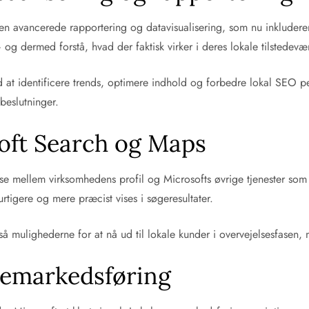
n avancerede rapportering og datavisualisering, som nu inkluderer
 og dermed forstå, hvad der faktisk virker i deres lokale tilstedevæ
at identificere trends, optimere indhold og forbedre lokal SEO per
beslutninger.
oft Search og Maps
se mellem virksomhedens profil og Microsofts øvrige tjenester s
rtigere og mere præcist vises i søgeresultater.
å mulighederne for at nå ud til lokale kunder i overvejelsesfasen, n
øgemarkedsføring