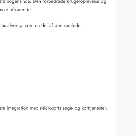
e end nogensinde. Den forbedrede brugeroplevelse og
ns er afgørende.
aces alvorligt som en del af den samlede
ere integration med Microsofts søge- og korttjenester.