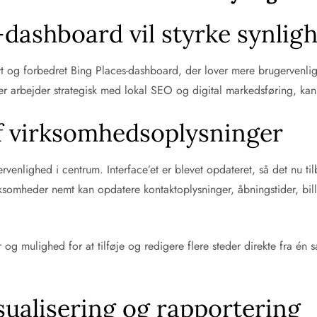
dashboard vil styrke synlig
yt og forbedret Bing Places-dashboard, der lover mere brugervenlig
er arbejder strategisk med lokal SEO og digital markedsføring, ka
af virksomhedsoplysninger
nlighed i centrum. Interface’et er blevet opdateret, så det nu tilby
irksomheder nemt kan opdatere kontaktoplysninger, åbningstider, bi
og mulighed for at tilføje og redigere flere steder direkte fra én 
sualisering og rapportering