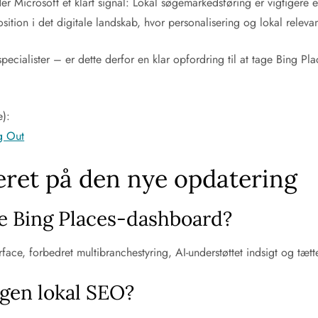
er Microsoft et klart signal: Lokal søgemarkedsføring er vigtiger
ition i det digitale landskab, hvor personalisering og lokal releva
ialister – er dette derfor en klar opfordring til at tage Bing Pl
e):
g Out
eret på den nye opdatering
de Bing Places-dashboard?
ace, forbedret multibranchestyring, AI-understøttet indsigt og tætt
gen lokal SEO?