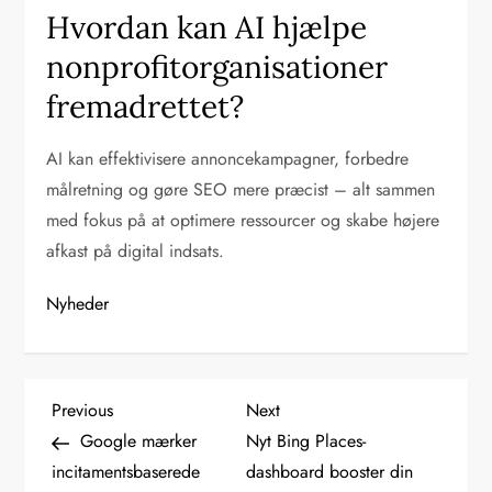
Hvordan kan AI hjælpe
nonprofitorganisationer
fremadrettet?
AI kan effektivisere annoncekampagner, forbedre
målretning og gøre SEO mere præcist – alt sammen
med fokus på at optimere ressourcer og skabe højere
afkast på digital indsats.
Nyheder
I
Previous
Next
Previous
Next
Post
Post
Google mærker
Nyt Bing Places-
n
incitamentsbaserede
dashboard booster din