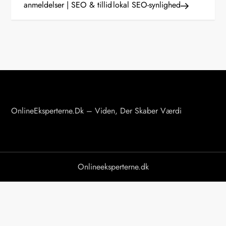
anmeldelser | SEO & tillid
lokal SEO-synlighed
d
l
æ
g
s
OnlineEksperterne.dk – Viden, Der Skaber Værdi
n
a
v
Onlineeksperterne.dk
i
g