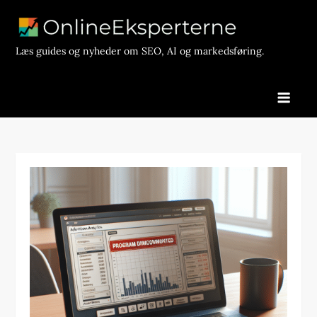
Skip
to
content
Læs guides og nyheder om SEO, AI og markedsføring.