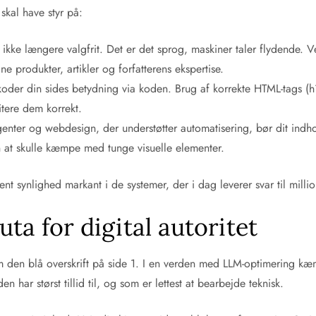
 skal have styr på:
r ikke længere valgfrit. Det er det sprog, maskiner taler flydende
e produkter, artikler og forfatterens ekspertise.
oder din sides betydning via koden. Brug af korrekte HTML-tags (h1,
itere dem korrekt.
enter og webdesign, der understøtter automatisering, bør dit indho
en at skulle kæmpe med tunge visuelle elementer.
t synlighed markant i de systemer, der i dag leverer svar til millio
uta for digital autoritet
den blå overskrift på side 1. I en verden med LLM-optimering kæmpe
n har størst tillid til, og som er lettest at bearbejde teknisk.