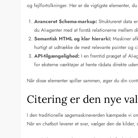
og fejlfortolkninger. Her er de vigtigste elementer, du
Avanceret Schema-markup:
Struktureret data e
du AI-agenter med at forstå relationerne mellem din
Semantisk HTML og klar hierarki:
Maskiner afk
hurtigt at udtrække de mest relevante pointer og c
API-tilgængelighed:
I en fremtid præget af AI-ag
for eksterne værktøjer at hente rådata direkte ud
Når disse elementer spiller sammen, øger du din conten
Citering er den nye val
I den traditionelle søgemaskineverden kæmpede vi om 
Når en chatbot leverer et svar, vælger den de kilder, de