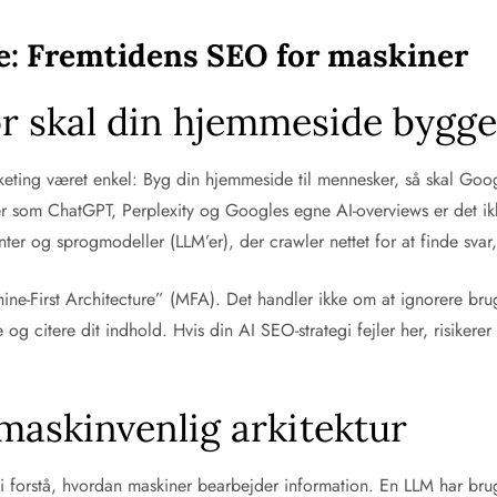
e: Fremtidens SEO for maskiner
r skal din hjemmeside bygges
rketing været enkel: Byg din hjemmeside til mennesker, så skal Goo
er som ChatGPT, Perplexity og Googles egne AI-overviews er det ik
r og sprogmodeller (LLM’er), der crawler nettet for at finde svar,
hine-First Architecture” (MFA). Det handler ikke om at ignorere br
 og citere dit indhold. Hvis din AI SEO-strategi fejler her, risikerer
 maskinvenlig arkitektur
vi forstå, hvordan maskiner bearbejder information. En LLM har brug