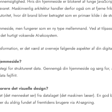
ennemsigtighed. Hvis din hjemmeside er blokeret af tunge JavaScrip
 svaret. Maskinvenlig arkitektur handler derfor også om at fjerne fri
oritet, hvor dit brand bliver betragtet som en primær kilde i de s
jemmeside, men fungerer som en ny type mellemmand. Ved at tilpasse d
 i det hurtigt voksende AI-økosystem.
nsformation, er det værd at overveje følgende aspekter af din digita
hjemmeside?
tegi for struktureret data. Gennemgå din hjemmeside og sørg for, at 
a fejlfrit.
norere det visuelle design?
et (det mennesket ser) fra datalaget (det maskinen læser). En god b
ver du aldrig fundet af fremtidens brugere via AI-søgning.