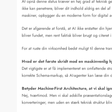
At opnå denne status kræver en høj grad af teknisk g
ikke kan penetrere, bliver dit indhold aldrig en del af
maskiner, opbygger du en moderne form for digital aut
Det er afgørende at forstå, at AI ikke erstatter din h
bliver fundet, men rent faktisk bliver brugt og citeret
For at ruste din virksomhed bedst muligt til denne tra
Hvad er det første skridt mod en maskinvenlig 
Det vigtigste er at få implementeret en omfattende stra
korrekte Schema-markup, så AI-agenter kan læse din dat
Betyder Machine-First Architecture, at vi skal ig
Nej, tværtimod. Men vi skal adskille præsentationslag
konverteringer, men uden en stærk teknisk struktur bli