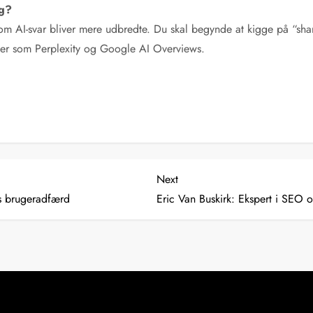
ng?
 som AI-svar bliver mere udbredte. Du skal begynde at kigge på “sh
øjer som Perplexity og Google AI Overviews.
Next
Next
Post
s brugeradfærd
Eric Van Buskirk: Ekspert i SEO 