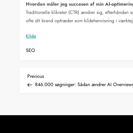
Hvordan måler jeg succesen af min AI-optimeri
Traditionelle klikrater (CTR) ændrer sig, efterhånden
ofte dit brand optræder som kildehenvisning i værkt
Kilde
SEO
I
Previous
Previous
Post
846.000 søgninger: Sådan ændrer AI Overview
n
d
l
æ