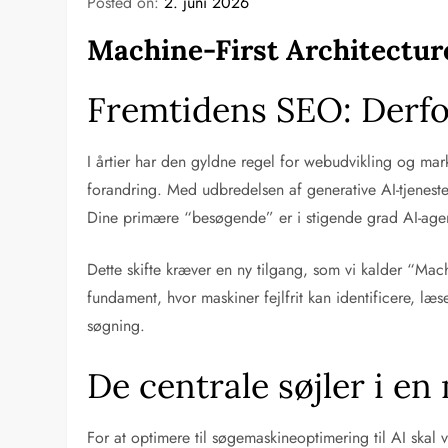
Posted on:
2. juni 2026
Machine-First Architectur
Fremtidens SEO: Derfo
I årtier har den gyldne regel for webudvikling og ma
forandring. Med udbredelsen af generative AI-tjenest
Dine primære “besøgende” er i stigende grad AI-agente
Dette skifte kræver en ny tilgang, som vi kalder “Mac
fundament, hvor maskiner fejlfrit kan identificere, læse
søgning.
De centrale søjler i en
For at optimere til søgemaskineoptimering til AI skal 