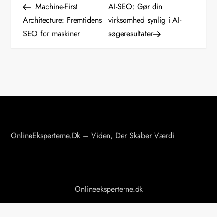
Post
Post
Machine-First
AI-SEO: Gør din
n
Architecture: Fremtidens
virksomhed synlig i AI-
SEO for maskiner
søgeresultater
d
l
æ
g
s
OnlineEksperterne.dk – Viden, Der Skaber Værdi
n
a
v
Onlineeksperterne.dk
i