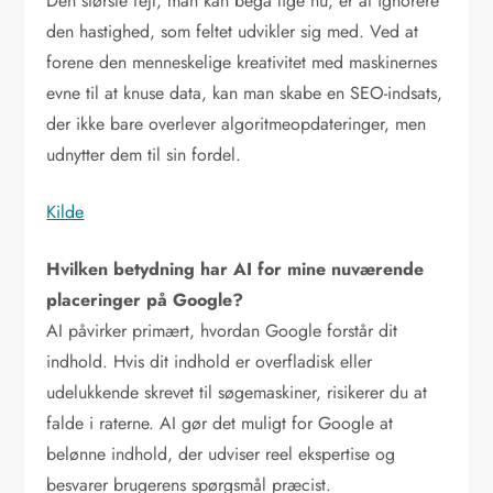
Den største fejl, man kan begå lige nu, er at ignorere
den hastighed, som feltet udvikler sig med. Ved at
forene den menneskelige kreativitet med maskinernes
evne til at knuse data, kan man skabe en SEO-indsats,
der ikke bare overlever algoritmeopdateringer, men
udnytter dem til sin fordel.
Kilde
Hvilken betydning har AI for mine nuværende
placeringer på Google?
AI påvirker primært, hvordan Google forstår dit
indhold. Hvis dit indhold er overfladisk eller
udelukkende skrevet til søgemaskiner, risikerer du at
falde i raterne. AI gør det muligt for Google at
belønne indhold, der udviser reel ekspertise og
besvarer brugerens spørgsmål præcist.