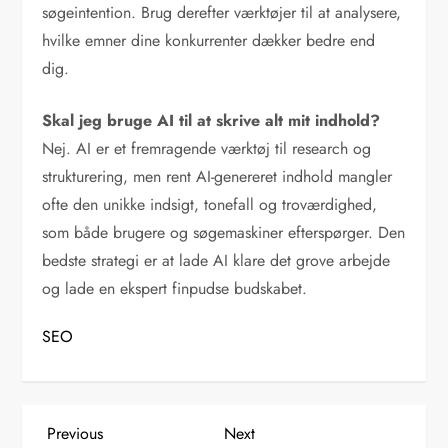
søgeintention. Brug derefter værktøjer til at analysere,
hvilke emner dine konkurrenter dækker bedre end
dig.
Skal jeg bruge AI til at skrive alt mit indhold?
Nej. AI er et fremragende værktøj til research og
strukturering, men rent AI-genereret indhold mangler
ofte den unikke indsigt, tonefall og troværdighed,
som både brugere og søgemaskiner efterspørger. Den
bedste strategi er at lade AI klare det grove arbejde
og lade en ekspert finpudse budskabet.
SEO
I
Previous
Next
Previous
Next