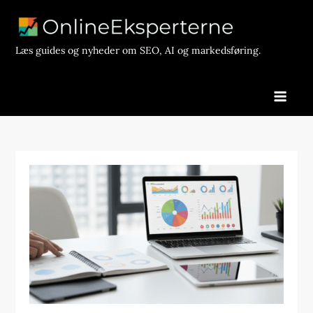
Skip
to
content
Læs guides og nyheder om SEO, AI og markedsføring.