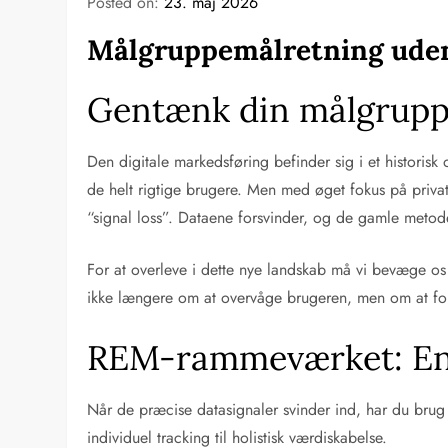
Posted on:
23. maj 2026
Målgruppemålretning ude
Gentænk din målgruppem
Den digitale markedsføring befinder sig i et historis
de helt rigtige brugere. Men med øget fokus på privat
“signal loss”. Dataene forsvinder, og de gamle metode
For at overleve i dette nye landskab må vi bevæge os v
ikke længere om at overvåge brugeren, men om at for
REM-rammeværket: En ny
Når de præcise datasignaler svinder ind, har du brug
individuel tracking til holistisk værdiskabelse.