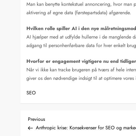
Man kan benytte kontekstuel annoncering, hvor man p
aktivering af egne data (førstepartsdata) afgørende.
Hvilken rolle spiller AI i den nye målretningsmo
AI hjælper med at udfylde hullerne i de manglende da
adgang til personhenførbare data for hver enkelt brug
Hvorfor er engagement vigtigere nu end tidlige
Når vi ikke kan tracke brugeren på tværs af hele inter
giver os den nødvendige indsigt til at optimere vores 
SEO
I
Previous
Previous
Post
Anthropic krise: Konsekvenser for SEO og marke
n