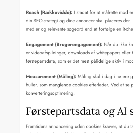
Reach (Rækkevidde):
I stedet for at målrette mod e
din SEO-strategi og dine annoncer skal placeres der, 
medier og relevante søgeord end at forfølge en it-c
Engagement (Brugerengagement):
Når du ikke kan
er videoafspilninger, downloads af whitepapers eller 
førstepartsdata, som er det mest pålidelige aktiv i m
Measurement (Måling):
Måling skal i dag i højere 
huller, som manglende cookies efterlader. Ved at se på
konverteringsoptimering.
Førstepartsdata og AI
Fremtidens annoncering uden cookies kræver, at du tag