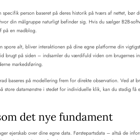
n specifik person baseret på deres historik på tværs af nettet, bør 
hvor din målgruppe naturligt befinder sig. Hvis du sælger B2B-softw
hef på en madblog.
 spore alt, bliver interaktionen på dine egne platforme din vigti
tid brugt på siden – indsamler du værdifuld viden om brugernes int
oderne markedsføring.
grad baseres på modellering frem for direkte observation. Ved at 
 store datamønstre i stedet for individuelle klik, kan du stadig få 
 som det nye fundament
er ejerskab over dine egne data. Førstepartsdata – altså de informa