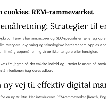
n cookies: REM-rammeværket
ålretning: Strategier til e
k opbrud. I årevis har annoncører og SEO-specialister lænet sig op 
liv, strengere lovgivning og teknologiske barrierer som Apples App
r til målgruppemålretning virker ikke længere efter hensigten.
æk fra jagten på det enkelte individ og i stedet fokusere på breder
stå intentionen bag deres adfærd.
 vej til effektiv digital ma
 for en ny struktur. Her introduceres REM-rammeværket (Reach, Eng