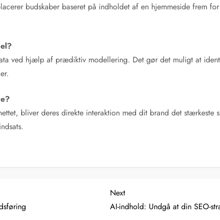
lacerer budskaber baseret på indholdet af en hjemmeside frem for 
del?
ta ved hjælp af prædiktiv modellering. Det gør det muligt at ide
er.
re?
nettet, bliver deres direkte interaktion med dit brand det stærkest
indsats.
Next
Next
Post
dsføring
AI-indhold: Undgå at din SEO-strat