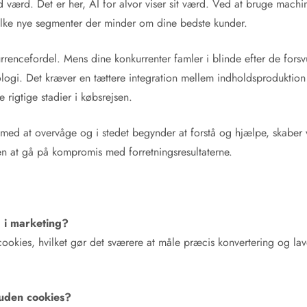
 værd. Det er her, AI for alvor viser sit værd. Ved at bruge machi
vilke nye segmenter der minder om dine bedste kunder.
kurrencefordel. Mens dine konkurrenter famler i blinde efter de fo
logi. Det kræver en tættere integration mellem indholdsproduktio
 rigtige stadier i købsrejsen.
med at overvåge og i stedet begynder at forstå og hjælpe, skaber 
en at gå på kompromis med forretningsresultaterne.
” i marketing?
cookies, hvilket gør det sværere at måle præcis konvertering og lave
uden cookies?