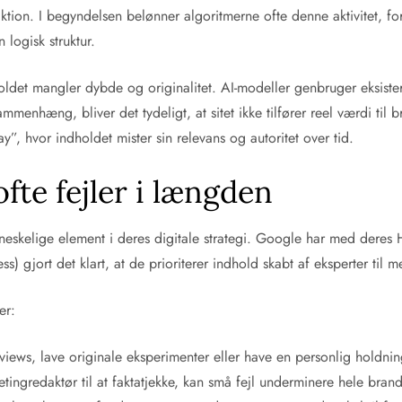
aktion. I begyndelsen belønner algoritmerne ofte denne aktivitet, 
 logisk struktur.
holdet mangler dybde og originalitet. AI-modeller genbruger eksist
mmenhæng, bliver det tydeligt, at sitet ikke tilfører reel værdi til
ay”, hvor indholdet mister sin relevans og autoritet over tid.
fte fejler i længden
skelige element i deres digitale strategi. Google har med deres H
ss) gjort det klart, at de prioriterer indhold skabt af eksperter til 
er:
views, lave originale eksperimenter eller have en personlig holdnin
ingredaktør til at faktatjekke, kan små fejl underminere hele bran