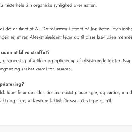
u miste hele din organiske synlighed over natten.
rdi det er skabt af AI. De fokuserer i stedet på kvaliteten. Hvis indh
en er, at ren AI-tekst sjældent lever op til disse krav uden mennes
uden at blive straffet?
ing, disponering af artikler og optimering af eksisterende tekster. Nø
 mængden og skaber værdi for læseren.
 opdatering?
 Identificer de sider, der har mistet placeringer, og vurder, om de
akta og sikre, at læseren faktisk får svar på sit spørgsmål.