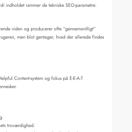
fordi indholdet rammer de tekniske SEO-parametre:
erende viden og producerer ofte “gennemsnitligt”
 brugeren, men blot gentager, hvad der allerede findes
elpful Content-system og fokus på E-E-A-T
mennesker.
g.
dets troværdighed.