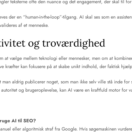
ler teksterne ofte den nuance og det engagement, der skal til for
æves der en “human-in-the-loop”-tilgang. AI skal ses som en assist
 valideres af et menneske.
ivitet og troværdighed
m at vælge mellem teknologi eller mennesker, men om at kombinere
ive kræfter kan fokusere på at skabe unikt indhold, der faktisk hjæl
 man aldrig publicerer noget, som man ikke selv ville stå inde for 
autoritet og brugeroplevelse, kan AI være en kraftfuld motor for v
ruge AI til SEO?
 manuel eller algoritmisk straf fra Google. Hvis søgemaskinen vurdere