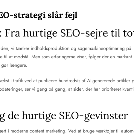
O-strategi slår fejl
l: Fra hurtige SEO-sejre til t
t måden, vi tænker indholdsproduktion og søgemaskineoptimering på.
e til at modstå. Men som erfaringerne viser, følger der en markant 
e gør længere.
kst i trafik ved at publicere hundredvis af AI-genererede artikler 
teringer, ser vi gang på gang, at sider, der har prioriteret kvantit
g de hurtige SEO-gevinster
ulært i moderne content marketing. Ved at bruge værktøjer til autom