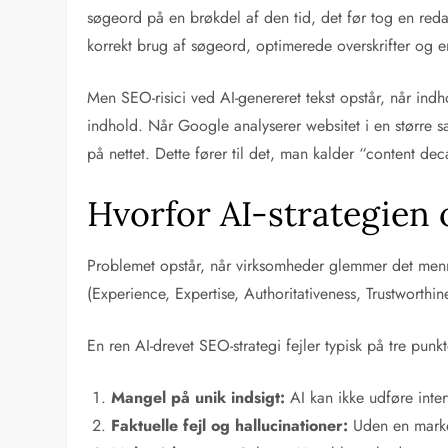
søgeord på en brøkdel af den tid, det før tog en red
korrekt brug af søgeord, optimerede overskrifter og en
Men SEO-risici ved AI-genereret tekst opstår, når ind
indhold. Når Google analyserer websitet i en større sa
på nettet. Dette fører til det, man kalder “content dec
Hvorfor AI-strategien o
Problemet opstår, når virksomheder glemmer det menne
(Experience, Expertise, Authoritativeness, Trustworthine
En ren AI-drevet SEO-strategi fejler typisk på tre punkt
Mangel på unik indsigt:
AI kan ikke udføre inter
Faktuelle fejl og hallucinationer:
Uden en market