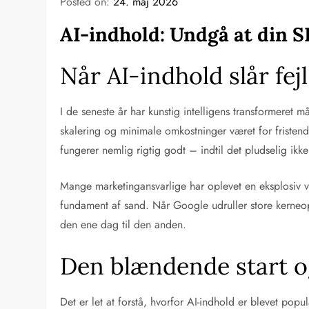
Posted on:
24. maj 2026
AI-indhold: Undgå at din SE
Når AI-indhold slår fej
I de seneste år har kunstig intelligens transformere
skalering og minimale omkostninger været for fristend
fungerer nemlig rigtig godt – indtil det pludselig ikk
Mange marketingansvarlige har oplevet en eksplosiv væ
fundament af sand. Når Google udruller store kerneopda
den ene dag til den anden.
Den blændende start o
Det er let at forstå, hvorfor AI-indhold er blevet pop