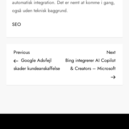
automatisk integration. Det er nemt at komme i gang,
også uden teknisk baggrund.
SEO
I
Previous
Next
Previous
Next
Post
Post
Google Ads-fejl
Bing integrerer AI Copilot
n
skader kundeanskaffelse
& Creators – Microsoft
d
l
æ
g
s
n
a