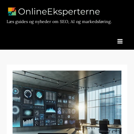
Skip
to
content
Læs guides og nyheder om SEO, AI og markedsføring.