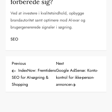
forberede sig?
Ved at investere i kvalitetsindhold, opbygge
brandautoritet samt optimere mod AI-svar og
brugergenererede signaler i søgning.
SEO
I
Previous
Next
Previous
Next
Post
Post
IndexNow: Fremtidens
Google AdSense: Konto-
n
SEO for AI-søgning &
kontrol for ikke-person-
d
Shopping
annoncer
l
æ
g
s