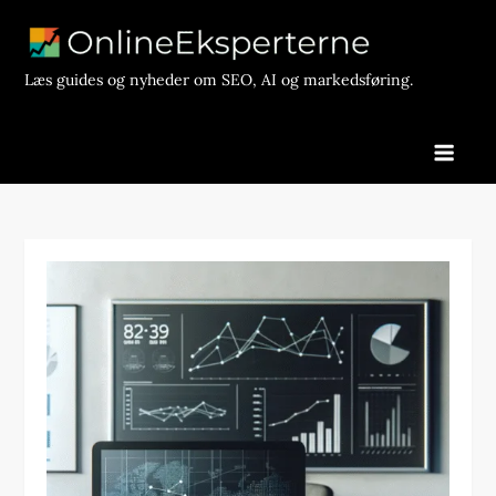
Skip
to
content
Læs guides og nyheder om SEO, AI og markedsføring.