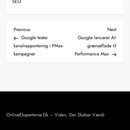
SEO
I
Previous
Next
Previous
Next
Post
Post
Google tester
Google lancerer AI-
n
kanalrapportering i PMax-
grænseflade til
kampagner
Performance Max
d
l
æ
g
s
OnlineEksperterne.dk – Viden, Der Skaber Værdi
n