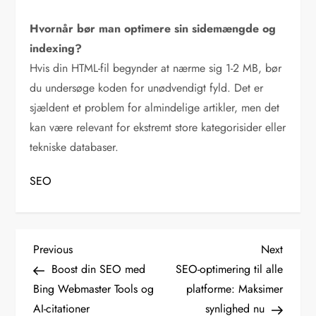
Hvornår bør man optimere sin sidemængde og
indexing?
Hvis din HTML-fil begynder at nærme sig 1-2 MB, bør
du undersøge koden for unødvendigt fyld. Det er
sjældent et problem for almindelige artikler, men det
kan være relevant for ekstremt store kategorisider eller
tekniske databaser.
SEO
I
Previous
Next
Previous
Next
Post
Post
Boost din SEO med
SEO-optimering til alle
n
Bing Webmaster Tools og
platforme: Maksimer
AI-citationer
synlighed nu