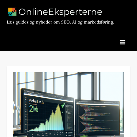
Skip
to
content
Læs guides og nyheder om SEO, AI og markedsføring.