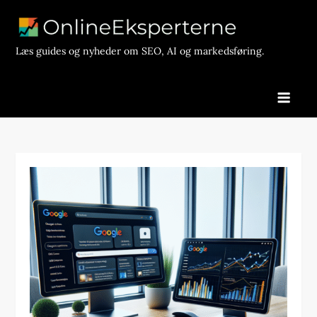
Skip
to
content
Læs guides og nyheder om SEO, AI og markedsføring.