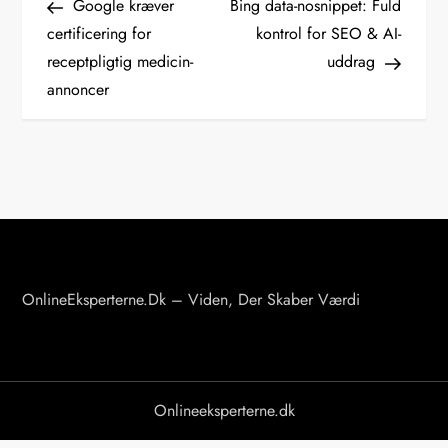
Post
Post
Google kræver
Bing data-nosnippet: Fuld
n
certificering for
kontrol for SEO & AI-
receptpligtig medicin-
uddrag
d
annoncer
l
æ
g
s
n
OnlineEksperterne.dk – Viden, Der Skaber Værdi
a
v
Onlineeksperterne.dk
i