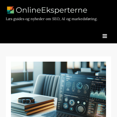
Skip
to
content
Læs guides og nyheder om SEO, AI og markedsføring.