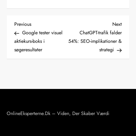
I
Previous
Next
Previous
Next
Post
Post
Google tester visuel
ChatGPT-trafik falder
n
aktiekurs-boks i
54%: SEO-implikationer &
søgeresultater
strategi
d
l
æ
g
s
OnlineEksperterne.dk – Viden, Der Skaber Værdi
n
a