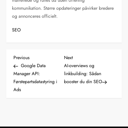
målrettede og rulles ud uden offentlig
kommunikation. Større opdateringer påvirker bredere
og annonceres officielt.
SEO
I
Previous
Next
Previous
Next
Post
Post
Google Data
AI-overviews og
n
Manager API:
linkbuilding: Sådan
Førstepartsdatastyring i
booster du din SEO
d
Ads
l
æ
g