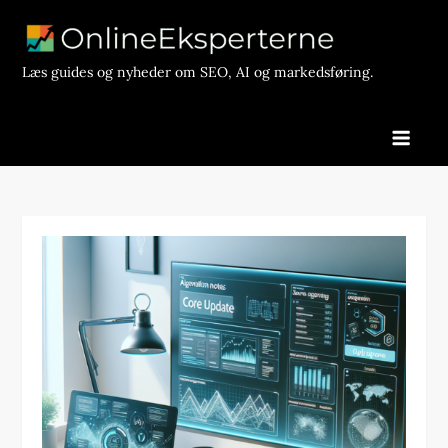
Skip
to
content
Læs guides og nyheder om SEO, AI og markedsføring.