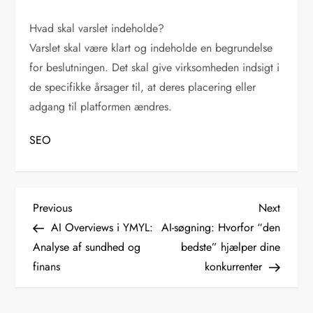
Hvad skal varslet indeholde?
Varslet skal være klart og indeholde en begrundelse
for beslutningen. Det skal give virksomheden indsigt i
de specifikke årsager til, at deres placering eller
adgang til platformen ændres.
SEO
I
Previous
Next
Previous
Next
Post
Post
AI Overviews i YMYL:
AI-søgning: Hvorfor “den
n
Analyse af sundhed og
bedste” hjælper dine
finans
konkurrenter
d
l