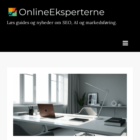
Skip
to
content
Læs guides og nyheder om SEO, AI og markedsføring.