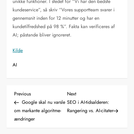
unikke funktioner. I stedet for “Vi har den bedste
kundeservice”, så skriv “Vores supportteam svarer i
gennemsnit inden for 12 minutter og har en
kundetilfredshed på 98 %”. Fakta kan verificeres af
AI; påstande bliver ignoreret.
Kilde
AI
I
Previous
Next
Previous
Next
Post
Post
Google skal nu varsle
SEO i AI-tidsalderen:
n
om markante algoritme-
Rangering vs. AI-citater
ændringer
d