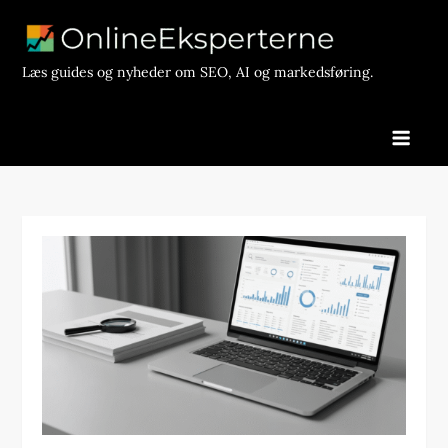
Skip
to
content
Læs guides og nyheder om SEO, AI og markedsføring.