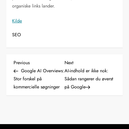
organiske links lander.
Kilde
SEO
I
Previous
Next
Previous
Next
Post
Post
Google AI Overviews:
AI-indhold er ikke nok:
n
Stor forskel på
Sådan rangerer du øverst
kommercielle søgninger
på Google
d
l
æ
g