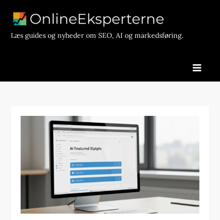
Skip
to
content
Læs guides og nyheder om SEO, AI og markedsføring.