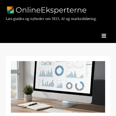
Skip
to
content
Læs guides og nyheder om SEO, AI og markedsføring.