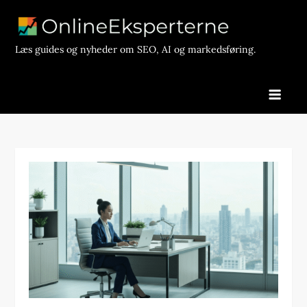
Skip
to
content
Læs guides og nyheder om SEO, AI og markedsføring.