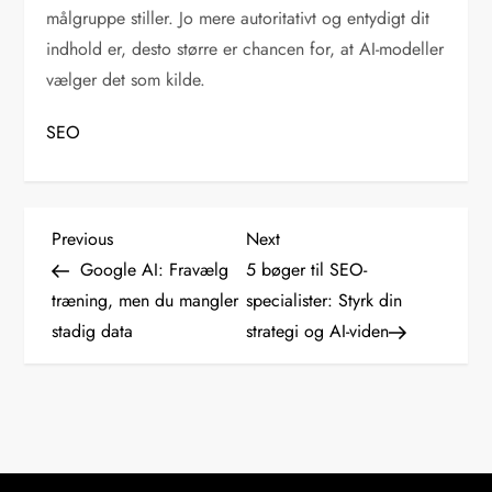
målgruppe stiller. Jo mere autoritativt og entydigt dit
indhold er, desto større er chancen for, at AI-modeller
vælger det som kilde.
SEO
I
Previous
Next
Previous
Next
Post
Post
Google AI: Fravælg
5 bøger til SEO-
n
træning, men du mangler
specialister: Styrk din
stadig data
strategi og AI-viden
d
l
æ
g