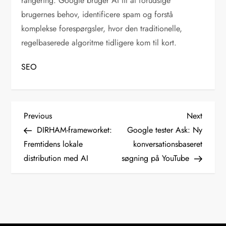
rangering. Google bruger AI til at forudsige
brugernes behov, identificere spam og forstå
komplekse forespørgsler, hvor den traditionelle,
regelbaserede algoritme tidligere kom til kort.
SEO
I
Previous
Next
Previous
Next
Post
Post
DIRHAM-frameworket:
Google tester Ask: Ny
n
Fremtidens lokale
konversationsbaseret
distribution med AI
søgning på YouTube
d
l
æ