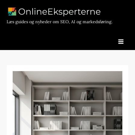
Skip
to
content
Læs guides og nyheder om SEO, AI og markedsføring.