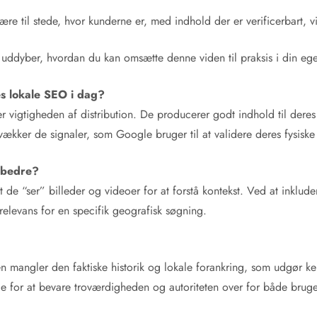
re til stede, hvor kunderne er, med indhold der er verificerbart, vis
uddyber, hvordan du kan omsætte denne viden til praksis i din eg
es lokale SEO i dag?
vigtigheden af distribution. De producerer godt indhold til dere
svækker de signaler, som Google bruger til at validere deres fysiske 
 bedre?
 de “ser” billeder og videoer for at forstå kontekst. Ved at inklud
relevans for en specifik geografisk søgning.
den mangler den faktiske historik og lokale forankring, som udgø
e for at bevare troværdigheden og autoriteten over for både bruge