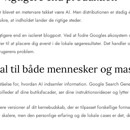
 er blevet en metervare takket være AI. Men distributionen er stadi
t sikre, at indholdet lander de rigtige steder.
igtigere end en isoleret blogpost. Ved at fodre Googles økosystem
r til at placere dig øverst i de lokale søgeresultater. Det handler
brugerens problem.
al til både mennesker og ma
orståelse for, hvordan AI indsamler information. Google Search Ge
illeder af dine butiksfacader, ser dine instruktionsvideoer og lytter 
rere versioner af dit kernebudskab, der er tilpasset forskellige for
alere, men den personlige erfaring og de lokale cases er det, der