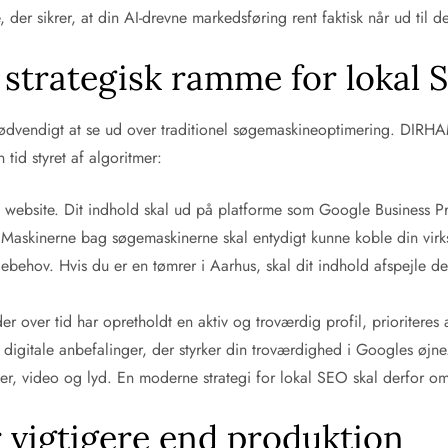
r sikrer, at din AI-drevne markedsføring rent faktisk når ud til d
trategisk ramme for lokal 
ødvendigt at se ud over traditionel søgemaskineoptimering. DIRHA
 tid styret af algoritmer:
t website. Dit indhold skal ud på platforme som Google Business Pr
. Maskinerne bag søgemaskinerne skal entydigt kunne koble din vir
øgebehov. Hvis du er en tømrer i Aarhus, skal dit indhold afspejle de
r over tid har opretholdt en aktiv og troværdig profil, prioriteres 
 digitale anbefalinger, der styrker din troværdighed i Googles øjne
der, video og lyd. En moderne strategi for lokal SEO skal derfor om
r vigtigere end produktion