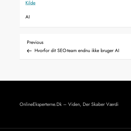
Kilde
AI
I
Previous
Previous
Post
Hvorfor dit SEO-team endnu ikke bruger AI
n
d
l
æ
OnlineEksperterne.dk – Viden, Der Skaber Værdi
g
s