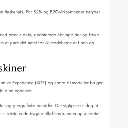
g en flaskehals. For B2B- og B2C-virksomheder betyder
 med præcis data, opdaterede åbningstider og friske
 om at gøre det nemt for AI-modellerne at finde og
skiner
nerative Experience (SGE) og andre AI-modeller bruger
til dine podcasts.
mater og geografiske områder. Det vigtigste er dog at
 i sidste ende bygger tillid hos kunden og autoritet