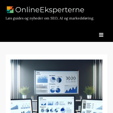
Skip
to
content
Læs guides og nyheder om SEO, AI og markedsføring.