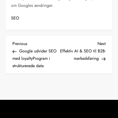
om Googles ændringer.
SEO
I
Previous
Next
Previous
Next
Post
Post
Google udvider SEO
Effektiv AI & SEO til B2B-
n
med loyaltyProgram i
markedsføring
d
strukturerede data
l
æ
g
s
n
a