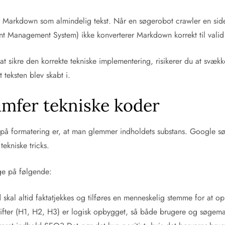
 Markdown som almindelig tekst. Når en søgerobot crawler en side, 
ontent Management System) ikke konverterer Markdown korrekt til val
n at sikre den korrekte tekniske implementering, risikerer du at sv
teksten blev skabt i.
rumfer tekniske koder
t på formatering er, at man glemmer indholdets substans. Google s
ekniske tricks.
gge på følgende:
 skal altid faktatjekkes og tilføres en menneskelig stemme for at 
rifter (H1, H2, H3) er logisk opbygget, så både brugere og søgemas