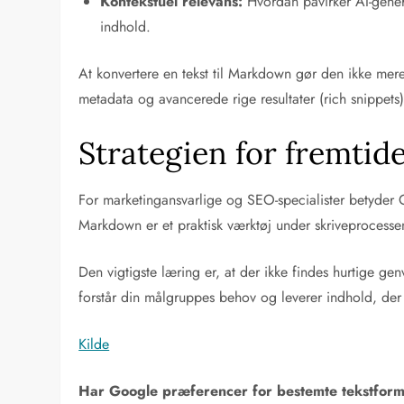
Kontekstuel relevans:
Hvordan påvirker AI-gener
indhold.
At konvertere en tekst til Markdown gør den ikke mere 
metadata og avancerede rige resultater (rich snippets)
Strategien for fremtid
For marketingansvarlige og SEO-specialister betyder 
Markdown er et praktisk værktøj under skriveprocessen
Den vigtigste læring er, at der ikke findes hurtige ge
forstår din målgruppes behov og leverer indhold, der 
Kilde
Har Google præferencer for bestemte tekstform