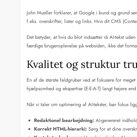
John Mueller forklarer, at Google i bund og grund ser
f.eks. overskrifter, lister og links. Hvis dit CMS (C
Det betyder, at hvis du blot indsætter rå AI-tekst ude
færdige brugeroplevelse på websiden, ikke det format 
Kvalitet og struktur t
En af de største faldgruber ved at fokusere for mege
hjælpsomhed og ekspertise (E-E-A-T) langt højere end t
Når vi taler om optimering af AI-tekster, bør fokus li
Redaktionel bearbejdning:
AI-genereret indhold
Korrekt HTML-hierarki:
Sørg for at dine oversk