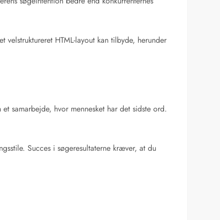
gerens søgeintention bedre end konkurrenternes
t velstruktureret HTML-layout kan tilbyde, herunder
 et samarbejde, hvor mennesket har det sidste ord.
ngsstile. Succes i søgeresultaterne kræver, at du