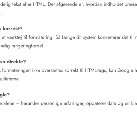
ndelig tekst eller HTML. Det afgørende er, hvordan indholdet præ
L.
s korrekt?
r et værktøj til formatering. Så længe dit system konverterer det t
ændig rangeringfordel.
wn direkte?
 formateringen ikke oversættes korrekt til HTML-tags, kan Google h
sultaterne.
ogle?
be alene – herunder personlige erfaringer, opdateret data og en kla