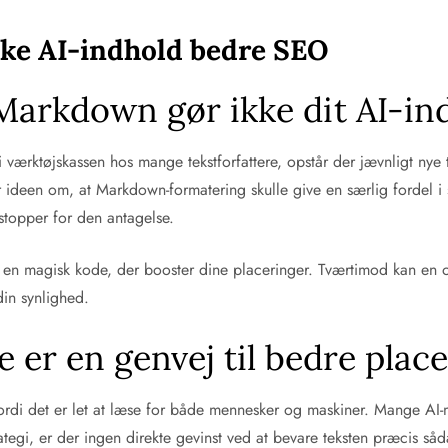
ke AI-indhold bedre SEO
Markdown gør ikke dit AI-in
tar i værktøjskassen hos mange tekstforfattere, opstår der jævnligt
 er ideen om, at Markdown-formatering skulle give en særlig fordel
 stopper for den antagelse.
en magisk kode, der booster dine placeringer. Tværtimod kan en 
din synlighed.
er en genvej til bedre plac
fordi det er let at læse for både mennesker og maskiner. Mange AI
tegi, er der ingen direkte gevinst ved at bevare teksten præcis såd