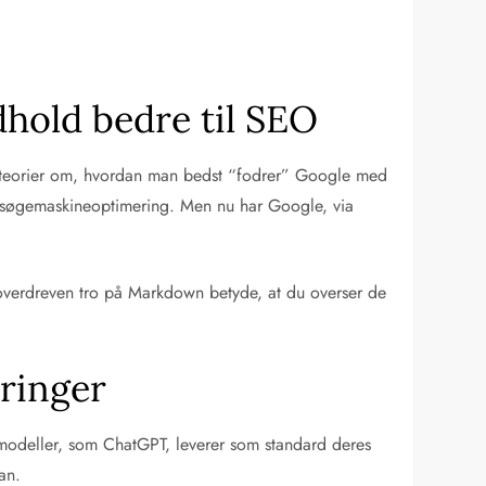
dhold bedre til SEO
 nye teorier om, hvordan man bedst “fodrer” Google med
 i søgemaskineoptimering. Men nu har Google, via
overdreven tro på Markdown betyde, at du overser de
eringer
-modeller, som ChatGPT, leverer som standard deres
an.