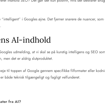
eret indhold SEO? Det gør det kun positivt, hvis det besvarer bru
“intelligent” i Googles øjne. Det fjerner snarere de nuancer, som e
.
ens AI-indhold
Googles udmelding, at vi skal se på kunstig intelligens og SEO som
, men det er aldrig slutproduktet.
nveje til toppen af Google gennem specifikke filformater eller kodni
er både teknisk tilgængeligt og fagligt velfunderet.
ater fra AI?