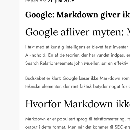
Posted on:
21. juni 2026
Google: Markdown giver ik
Google afliver myten: 
I takt med at kunstig intelligens er blevet fast inven
AI-indhold. En af de teorier, der har vundet indpas,
Search Relations-teamets John Mueller, sat en effektiv
Budskabet er klart: Google læser ikke Markdown som 
tekniske elementer, der rent faktisk betyder noget for 
Hvorfor Markdown ikke 
Markdown er et populært sprog til tekstformatering, 
output i dette format. Men når det kommer til SEO-stra