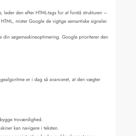
leder den efter HTML-tags for at forstå strukturen –
id HTML, mister Google de vigtige semantiske signaler.
ække din søgemaskineoptimering. Google prioriterer den
øgealgoritme er i dag så avanceret, at den vægter
opbygge troværdighed.
kiner kan navigere i teksten.