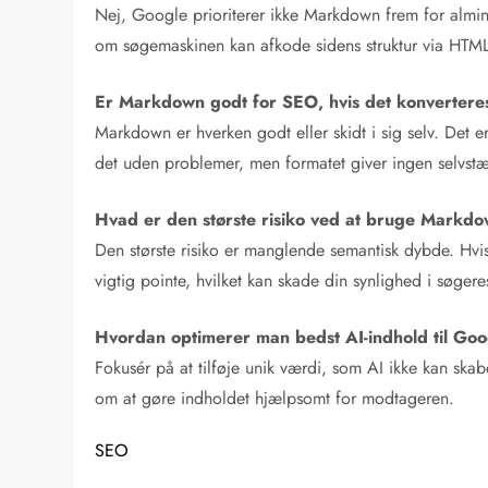
Nej, Google prioriterer ikke Markdown frem for almi
om søgemaskinen kan afkode sidens struktur via HTM
Er Markdown godt for SEO, hvis det konvertere
Markdown er hverken godt eller skidt i sig selv. Det e
det uden problemer, men formatet giver ingen selvst
Hvad er den største risiko ved at bruge Markdo
Den største risiko er manglende semantisk dybde. Hvis
vigtig pointe, hvilket kan skade din synlighed i søgere
Hvordan optimerer man bedst AI-indhold til Go
Fokusér på at tilføje unik værdi, som AI ikke kan ska
om at gøre indholdet hjælpsomt for modtageren.
SEO