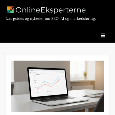
Skip
to
content
Læs guides og nyheder om SEO, AI og markedsføring.