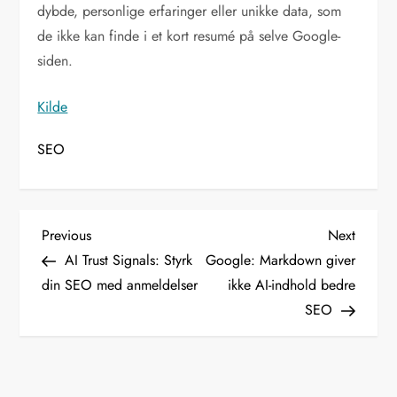
dybde, personlige erfaringer eller unikke data, som
de ikke kan finde i et kort resumé på selve Google-
siden.
Kilde
SEO
I
Previous
Next
Previous
Next
Post
Post
AI Trust Signals: Styrk
Google: Markdown giver
n
din SEO med anmeldelser
ikke AI-indhold bedre
SEO
d
l