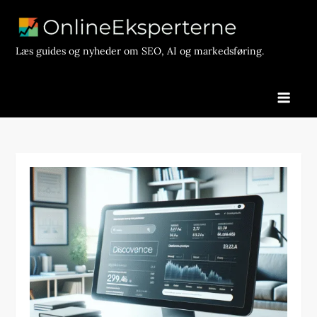
Skip
to
content
Læs guides og nyheder om SEO, AI og markedsføring.