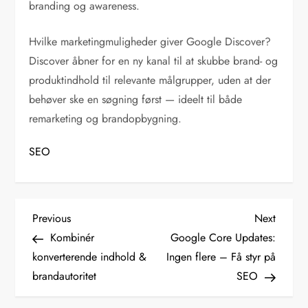
branding og awareness.
Hvilke marketingmuligheder giver Google Discover?
Discover åbner for en ny kanal til at skubbe brand- og
produktindhold til relevante målgrupper, uden at der
behøver ske en søgning først — ideelt til både
remarketing og brandopbygning.
SEO
I
Previous
Next
Previous
Next
Post
Post
Kombinér
Google Core Updates:
n
konverterende indhold &
Ingen flere – Få styr på
brandautoritet
SEO
d