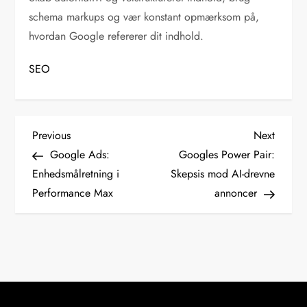
schema markups og vær konstant opmærksom på,
hvordan Google refererer dit indhold.
SEO
I
Previous
Next
Previous
Next
Post
Post
Google Ads:
Googles Power Pair:
n
Enhedsmålretning i
Skepsis mod AI-drevne
d
Performance Max
annoncer
l
æ
g
s
n