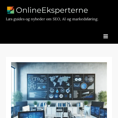
Skip
to
content
Læs guides og nyheder om SEO, AI og markedsføring.