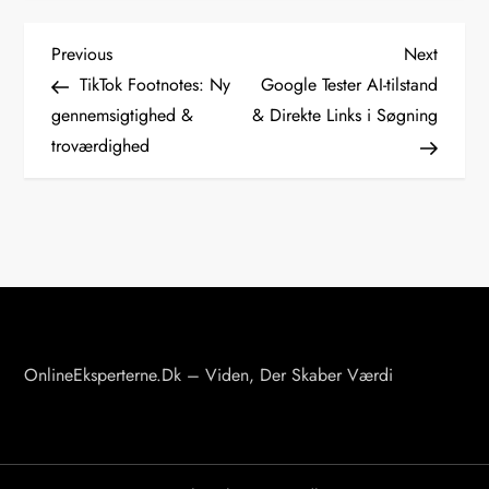
I
Previous
Next
Previous
Next
Post
Post
TikTok Footnotes: Ny
Google Tester AI-tilstand
n
gennemsigtighed &
& Direkte Links i Søgning
d
troværdighed
l
æ
g
s
n
a
v
OnlineEksperterne.dk – Viden, Der Skaber Værdi
i
g
a