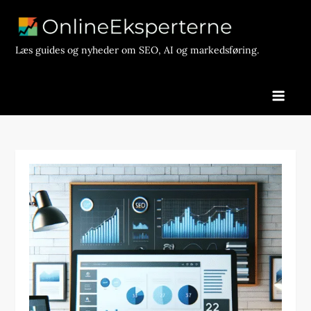
Skip
to
content
Læs guides og nyheder om SEO, AI og markedsføring.