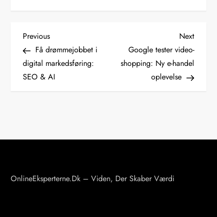
I
Previous
Next
Previous
Next
Post
Post
Få drømmejobbet i
Google tester video-
n
digital markedsføring:
shopping: Ny e-handel
d
SEO & AI
oplevelse
l
æ
g
s
n
a
v
OnlineEksperterne.dk – Viden, Der Skaber Værdi
i
g