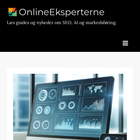
Skip
to
content
Læs guides og nyheder om SEO, AI og markedsføring.