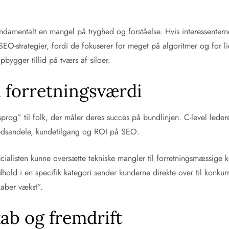
amentalt en mangel på tryghed og forståelse. Hvis interessenterne
 SEO-strategier, fordi de fokuserer for meget på algoritmer og for
bygger tillid på tværs af siloer.
il forretningsværdi
-sprog” til folk, der måler deres succes på bundlinjen. C-level leder
rkedsandele, kundetilgang og ROI på SEO.
ecialisten kunne oversætte tekniske mangler til forretningsmæssige
dhold i en specifik kategori sender kunderne direkte over til konkur
kaber vækst”.
ab og fremdrift