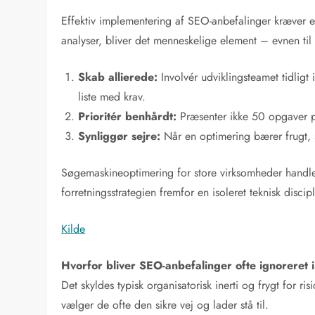
Effektiv implementering af SEO-anbefalinger kræver en
analyser, bliver det menneskelige element – evnen ti
Skab allierede:
Involvér udviklingsteamet tidligt
liste med krav.
Prioritér benhårdt:
Præsenter ikke 50 opgaver på
Synliggør sejre:
Når en optimering bærer frugt, s
Søgemaskineoptimering for store virksomheder handler
forretningsstrategien fremfor en isoleret teknisk discip
Kilde
Hvorfor bliver SEO-anbefalinger ofte ignoreret 
Det skyldes typisk organisatorisk inerti og frygt for r
vælger de ofte den sikre vej og lader stå til.