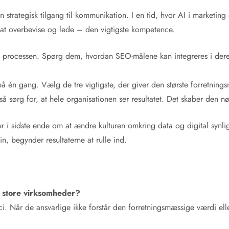
 strategisk tilgang til kommunikation. I en tid, hvor AI i marketin
l at overbevise og lede – den vigtigste kompetence.
 i processen. Spørg dem, hvordan SEO-målene kan integreres i deres
 én gang. Vælg de tre vigtigste, der giver den største forretni
å sørg for, at hele organisationen ser resultatet. Det skaber den nø
 i sidste ende om at ændre kulturen omkring data og digital synli
lin, begynder resultaterne at rulle ind.
i store virksomheder?
isici. Når de ansvarlige ikke forstår den forretningsmæssige værdi el