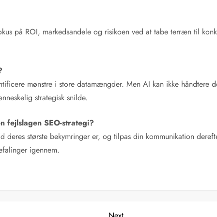
okus på ROI, markedsandele og risikoen ved at tabe terræn til konku
?
tificere mønstre i store datamængder. Men AI kan ikke håndtere de
neskelig strategisk snilde.
en fejlslagen SEO-strategi?
, hvad deres største bekymringer er, og tilpas din kommunikation de
befalinger igennem.
Next
Next