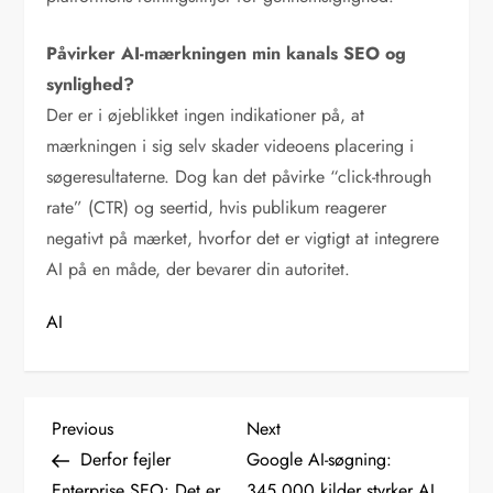
Påvirker AI-mærkningen min kanals SEO og
synlighed?
Der er i øjeblikket ingen indikationer på, at
mærkningen i sig selv skader videoens placering i
søgeresultaterne. Dog kan det påvirke “click-through
rate” (CTR) og seertid, hvis publikum reagerer
negativt på mærket, hvorfor det er vigtigt at integrere
AI på en måde, der bevarer din autoritet.
AI
I
Previous
Next
Previous
Next
Post
Post
Derfor fejler
Google AI-søgning:
n
Enterprise SEO: Det er
345.000 kilder styrker AI