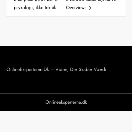
psykologi, ikke teknik
Overviews
d
l
æ
g
s
OnlineEksperterne.dk – Viden, Der Skaber Værdi
n
a
v
Onlineeksperterne.dk
i
g