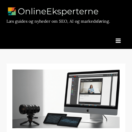
Skip
to
content
Læs guides og nyheder om SEO, AI og markedsføring.