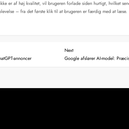
kke er af høj kvalitet, vil brugeren forlade siden hurtigt, hvilket sen
velse – fra det første klik til at brugeren er færdig med at læse.
Next
Next
Post
atGPT-annoncer
Google afslører AI-model: Præci