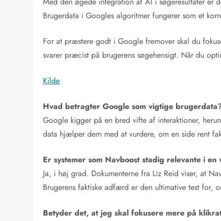
Med den øgede integration af AI i søgeresultater er de
Brugerdata i Googles algoritmer fungerer som et korrek
For at præstere godt i Google fremover skal du fokusere
svarer præcist på brugerens søgehensigt. Når du optim
Kilde
Hvad betragter Google som vigtige brugerdata
Google kigger på en bred vifte af interaktioner, herund
data hjælper dem med at vurdere, om en side rent fak
Er systemer som Navboost stadig relevante i en
Ja, i høj grad. Dokumenterne fra Liz Reid viser, at N
Brugerens faktiske adfærd er den ultimative test for, o
Betyder det, at jeg skal fokusere mere på klikra