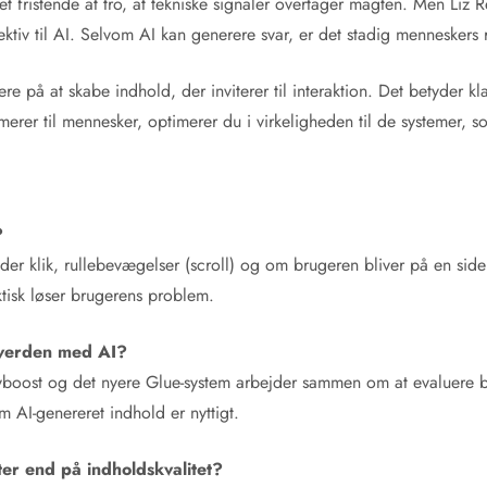
t fristende at tro, at tekniske signaler overtager magten. Men Liz R
tiv til AI. Selvom AI kan generere svar, er det stadig menneskers r
 på at skabe indhold, der inviterer til interaktion. Det betyder kla
erer til mennesker, optimerer du i virkeligheden til de systemer, so
?
er klik, rullebevægelser (scroll) og om brugeren bliver på en side e
tisk løser brugerens problem.
 verden med AI?
avboost og det nyere Glue-system arbejder sammen om at evaluere bå
m AI-genereret indhold er nyttigt.
ter end på indholdskvalitet?