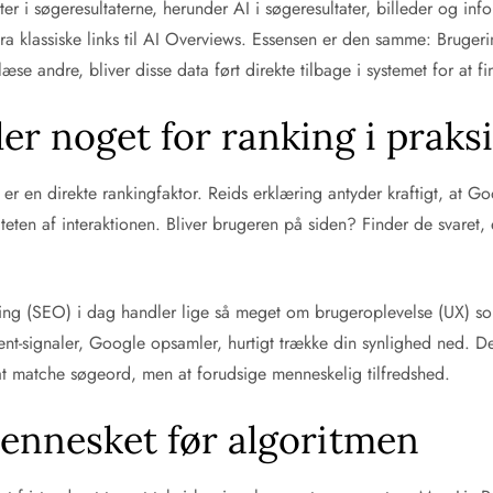
i søgeresultaterne, herunder AI i søgeresultater, billeder og info
fra klassiske links til AI Overviews. Essensen er den samme: Bruger
 læse andre, bliver disse data ført direkte tilbage i systemet for at 
er noget for ranking i praks
 er en direkte rankingfaktor. Reids erklæring antyder kraftigt, at G
iteten af interaktionen. Bliver brugeren på siden? Finder de svaret, e
ng (SEO) i dag handler lige så meget om brugeroplevelse (UX) som 
-signaler, Google opsamler, hurtigt trække din synlighed ned. Det
 at matche søgeord, men at forudsige menneskelig tilfredshed.
Mennesket før algoritmen