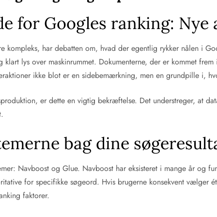
e for Googles ranking: Nye a
 kompleks, har debatten om, hvad der egentlig rykker nålen i Googl
og klart lys over maskinrummet. Dokumenterne, der er kommet fre
nteraktioner ikke blot er en sidebemærkning, men en grundpille i, 
oduktion, er dette en vigtig bekræftelse. Det understreger, at data
t.
temerne bag dine søgeresult
ystemer: Navboost og Glue. Navboost har eksisteret i mange år og fun
toritative for specifikke søgeord. Hvis brugerne konsekvent vælger ét
anking faktorer.