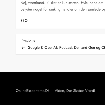
Nej, tværtimod. Klikket er kun starten. Hvis indholdet i
betyder noget for ranking handler om den samlede ople
SEO
I
Previous
Previous
Post
Google & OpenAI: Podcast, Demand Gen og Ch
n
d
l
æ
OnlineEksperterne.dk – Viden, Der Skaber Værdi
g
s