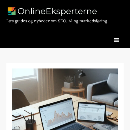
Skip
to
content
Læs guides og nyheder om SEO, AI og markedsføring.