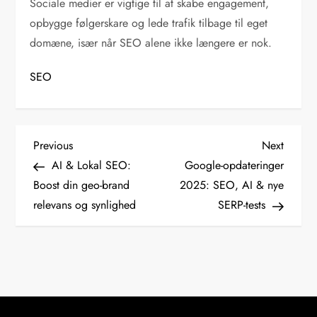
Sociale medier er vigtige til at skabe engagement,
opbygge følgerskare og lede trafik tilbage til eget
domæne, især når SEO alene ikke længere er nok.
SEO
I
Previous
Next
Previous
Next
Post
Post
AI & Lokal SEO:
Google-opdateringer
n
Boost din geo-brand
2025: SEO, AI & nye
relevans og synlighed
SERP-tests
d
l
æ
g