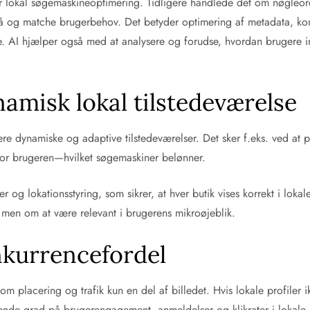
or lokal søgemaskineoptimering. Tidligere handlede det om nøgleo
rstå og matche brugerbehov. Det betyder optimering af metadata, k
. AI hjælper også med at analysere og forudse, hvordan brugere in
ynamisk lokal tilstedeværelse
re dynamiske og adaptive tilstedeværelser. Det sker f.eks. ved at p
 for brugeren—hvilket søgemaskiner belønner.
 og lokationsstyring, som sikrer, at hver butik vises korrekt i loka
 men om at være relevant i brugerens mikroøjeblik.
onkurrencefordel
om placering og trafik kun en del af billedet. Hvis lokale profiler i
de grad på brugerengagement, anmeldelser og klikrater i lokale lis