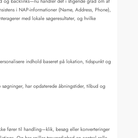
rd og backlinks—nu handler det i stigende grad om at
onsistens i NAP-informationer (Name, Address, Phone),
teragerer med lokale søgeresultater, og hvilke
ersonalisere indhold baseret på lokation, tidspunkt og
le søgninger, har opdaterede åbningstider, tilbud og
kke fører til handling—klik, besøg eller konverteringer
tings. Og her spiller troværdighed en central rolle.