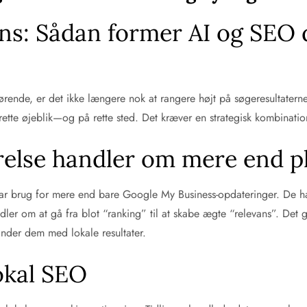
ans: Sådan former AI og SEO 
fgørende, er det ikke længere nok at rangere højt på søgeresultatern
rette øjeblik—og på rette sted. Det kræver en strategisk kombinatio
else handler om mere end p
ar brug for mere end bare Google My Business-opdateringer. De ha
ndler om at gå fra blot “ranking” til at skabe ægte “relevans”. Det 
nder dem med lokale resultater.
lokal SEO