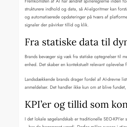
Fremkomsten af AI har ændret spillereglerne inden f
strukturere indhold og data, så AI-algoritmer kan fo
og automatiserede opdateringer på tværs af platforme
signaler der påvirker tillid og klik.
Fra statiske data til d
Brands bevæger sig væk fra statiske optegnelser til me
enhed. Det skaber en kontekstuelt relevant oplevelse
Landsdækkende brands drager fordel af AI-drevne lister
anmeldelser. Det handler ikke kun om at blive fundet,
KPI’er og tillid som k
I det lokale søgelandskab er traditionelle SEO-KPI’er s
—har de begrænset værdi. Derfor måles succes i stigen