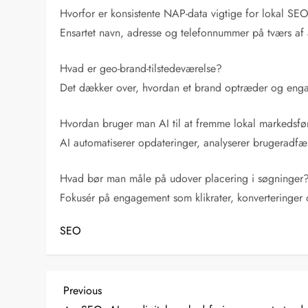
Hvorfor er konsistente NAP-data vigtige for lokal SE
Ensartet navn, adresse og telefonnummer på tværs af al
Hvad er geo-brand-tilstedeværelse?
Det dækker over, hvordan et brand optræder og engage
Hvordan bruger man AI til at fremme lokal markedsfø
AI automatiserer opdateringer, analyserer brugeradfæ
Hvad bør man måle på udover placering i søgninger
Fokusér på engagement som klikrater, konverteringer 
SEO
I
Previous
Previous