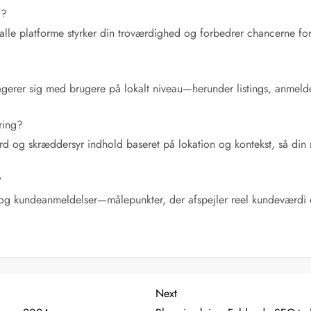
O?
le platforme styrker din troværdighed og forbedrer chancerne for at
rer sig med brugere på lokalt niveau—herunder listings, anmeldel
ring?
rd og skræddersyr indhold baseret på lokation og kontekst, så din
?
og kundeanmeldelser—målepunkter, der afspejler reel kundeværdi og
Next
Next