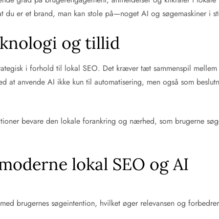
 at du er et brand, man kan stole på—noget AI og søgemaskiner i s
knologi og tillid
rategisk i forhold til lokal SEO. Det kræver tæt sammenspil mellem
ed at anvende AI ikke kun til automatisering, men også som beslutn
kationer bevare den lokale forankring og nærhed, som brugerne sø
moderne lokal SEO og AI
med brugernes søgeintention, hvilket øger relevansen og forbedrer 