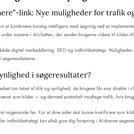
ere”-link: Nye muligheder for trafik o
om at kombinere kunstig intelligens med søgning ved at implemente
 under svarene i AI-chatten, der sender brugerne videre til kilden ti
både digital markedsføring, SEO og indholdsstrategi. Muligheden fo
 søgeresultaterne.
ynlighed i søgeresultater?
edset om tabet af klik og synlighed, da brugere får svar direkte i
mhævet som kilder — og dermed potentielt modtage trafik, hvis brug
end nogensinde før. For at dine sider skal kunne kvalificere som kild
r indholdsstrategi kan altså give dig forspring i AI-drevne søgeresu