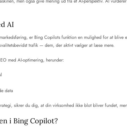
skinen, men også give mening ud fra et AI-perspektiv. AI vurderer
ed AI
markedsføring, er Bing Copilots funktion en mulighed for at blive e
kvalitetsbevidst trafik — dem, der aktivt vælger at læse mere.
 SEO med AI-optimering, herunder:
ål
de data
rategi, sikrer du dig, at din virksomhed ikke blot bliver fundet, me
n i Bing Copilot?