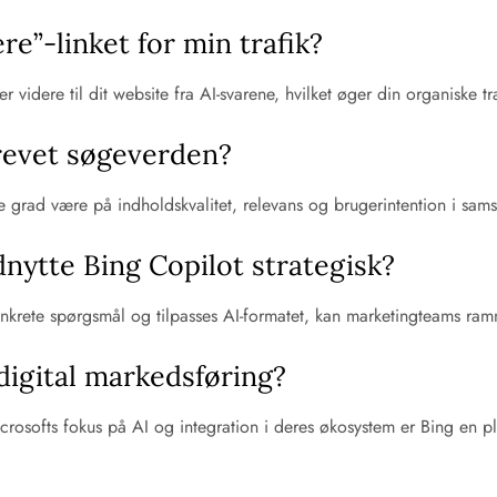
e”-linket for min trafik?
r videre til dit website fra AI-svarene, hvilket øger din organiske t
drevet søgeverden?
 grad være på indholdskvalitet, relevans og brugerintention i samsp
ytte Bing Copilot strategisk?
krete spørgsmål og tilpasses AI-formatet, kan marketingteams ramm
 digital markedsføring?
rosofts fokus på AI og integration i deres økosystem er Bing en pl