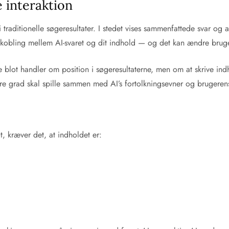
 interaktion
 i traditionelle søgeresultater. I stedet vises sammenfattede svar og
e kobling mellem AI-svaret og dit indhold — og det kan ændre bru
ke blot handler om position i søgeresultaterne, men om at skrive in
ere grad skal spille sammen med AI’s fortolkningsevner og brugerens
t, kræver det, at indholdet er: