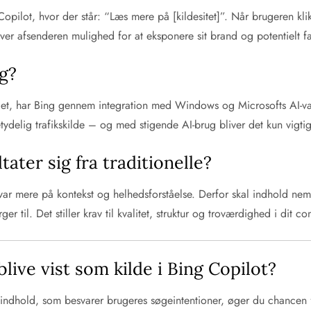
 Copilot, hvor der står: “Læs mere på [kildesitet]”. Når brugeren klik
 giver afsenderen mulighed for at eksponere sit brand og potentielt
ng?
, har Bing gennem integration med Windows og Microsofts AI-vær
ydelig trafikskilde – og med stigende AI-brug bliver det kun vigtig
ater sig fra traditionelle?
i-svar mere på kontekst og helhedsforståelse. Derfor skal indhold ne
til. Det stiller krav til kvalitet, struktur og troværdighed i dit co
ive vist som kilde i Bing Copilot?
ret indhold, som besvarer brugeres søgeintentioner, øger du chancen 