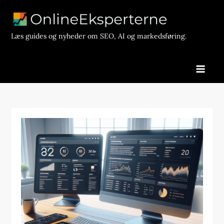
Skip
to
content
Læs guides og nyheder om SEO, AI og markedsføring.