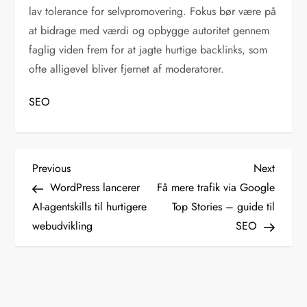
lav tolerance for selvpromovering. Fokus bør være på
at bidrage med værdi og opbygge autoritet gennem
faglig viden frem for at jagte hurtige backlinks, som
ofte alligevel bliver fjernet af moderatorer.
SEO
I
Previous
Next
Previous
Next
Post
Post
WordPress lancerer
Få mere trafik via Google
n
AI-agentskills til hurtigere
Top Stories – guide til
webudvikling
SEO
d
l
æ