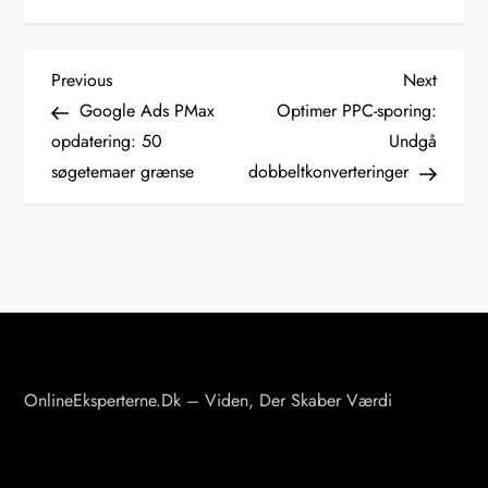
I
Previous
Next
Previous
Next
Post
Post
Google Ads PMax
Optimer PPC-sporing:
n
opdatering: 50
Undgå
d
søgetemaer grænse
dobbeltkonverteringer
l
æ
g
s
n
a
v
OnlineEksperterne.dk – Viden, Der Skaber Værdi
i
g