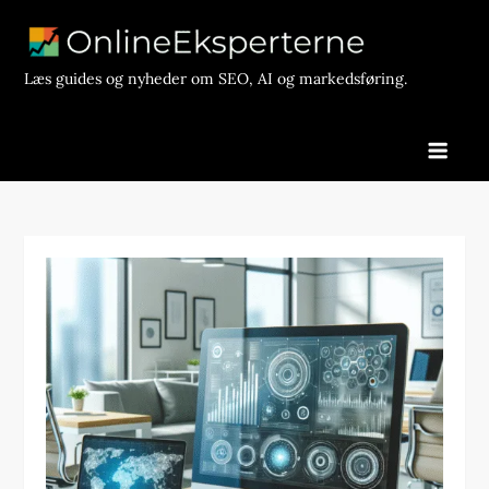
Skip
to
content
Læs guides og nyheder om SEO, AI og markedsføring.