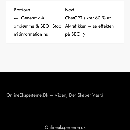
I
Previous
Next
Previous
Next
Post
Post
Generativ AI,
ChatGPT sikrer 60 % af
n
omdømme & SEO: Stop
AI-trafikken – se effekten
misinformation nu
på SEO
d
l
æ
g
s
OnlineEksperterne.dk – Viden, Der Skaber Værdi
n
a
v
Onlineeksperterne.dk