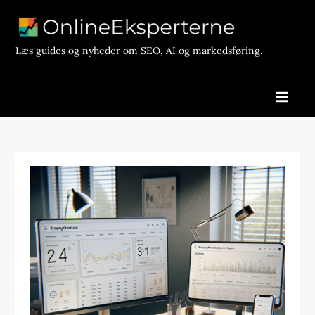
Skip
to
content
Læs guides og nyheder om SEO, AI og markedsføring.