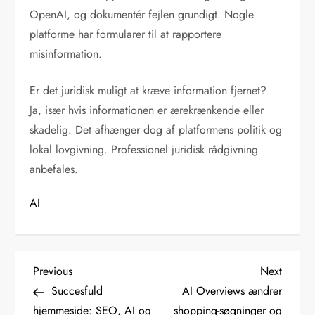
OpenAI, og dokumentér fejlen grundigt. Nogle
platforme har formularer til at rapportere
misinformation.
Er det juridisk muligt at kræve information fjernet?
Ja, især hvis informationen er ærekrænkende eller
skadelig. Det afhænger dog af platformens politik og
lokal lovgivning. Professionel juridisk rådgivning
anbefales.
AI
I
Previous
Next
Previous
Next
Post
Post
Succesfuld
AI Overviews ændrer
n
hjemmeside: SEO, AI og
shopping-søgninger og