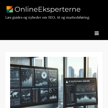
Skip
to
content
Læs guides og nyheder om SEO, AI og markedsføring.