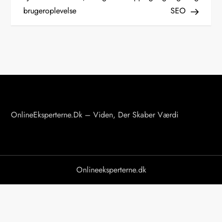
brugeroplevelse
SEO
d
l
æ
g
s
OnlineEksperterne.dk – Viden, Der Skaber Værdi
n
a
v
Onlineeksperterne.dk
i
g