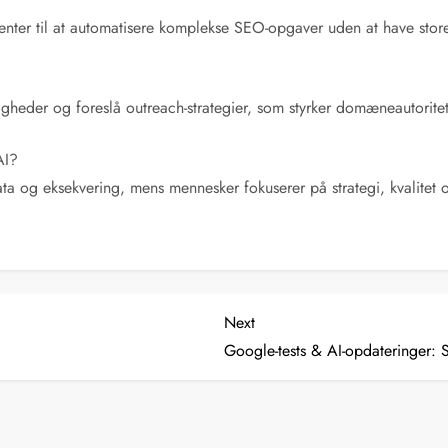
enter til at automatisere komplekse SEO-opgaver uden at have store
igheder og foreslå outreach-strategier, som styrker domæneautorite
AI?
ta og eksekvering, mens mennesker fokuserer på strategi, kvalitet o
Next
Next
Post
Google-tests & AI-opdateringer