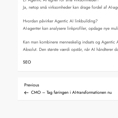
Ja, netop små virksomheder kan drage fordel af AI-ag
Hvordan påvirker Agentic AI linkbuilding?
AI-agenter kan analysere linkprofiler, opdage nye mul
Kan man kombinere menneskelig indsats og Agentic 
Absolut. Den største værdi opstår, når AI håndterer da
SEO
I
Previous
Previous
Post
CMO – Tag føringen i AI-transformationen nu
n
d
l