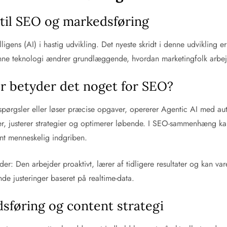
 til SEO og markedsføring
igens (AI) i hastig udvikling. Det nyeste skridt i denne udvikling er
nne teknologi ændrer grundlæggende, hvordan marketingfolk arbej
or betyder det noget for SEO?
espørgsler eller løser præcise opgaver, opererer Agentic AI med au
r, justerer strategier og optimerer løbende. I SEO-sammenhæng ka
nt menneskelig indgriben.
der: Den arbejder proaktivt, lærer af tidligere resultater og kan 
e justeringer baseret på realtime-data.
sføring og content strategi