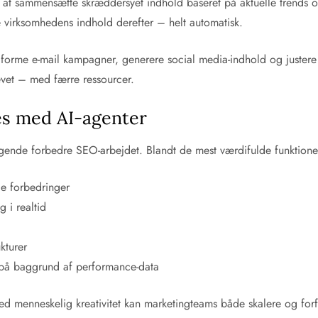
il at sammensætte skræddersyet indhold baseret på aktuelle trends
 virksomhedens indhold derefter – helt automatisk.
orme e-mail kampagner, generere social media-indhold og justere de
vet – med færre ressourcer.
es med AI-agenter
ende forbedre SEO-arbejdet. Blandt de mest værdifulde funktione
e forbedringer
 i realtid
kturer
 på baggrund af performance-data
d menneskelig kreativitet kan marketingteams både skalere og forfin