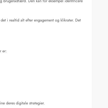
 og brugeradfærd. Den kan for eksempel identificere
t i realtid alt efter engagement og klikrater. Det
r er:
e deres digitale strategier.