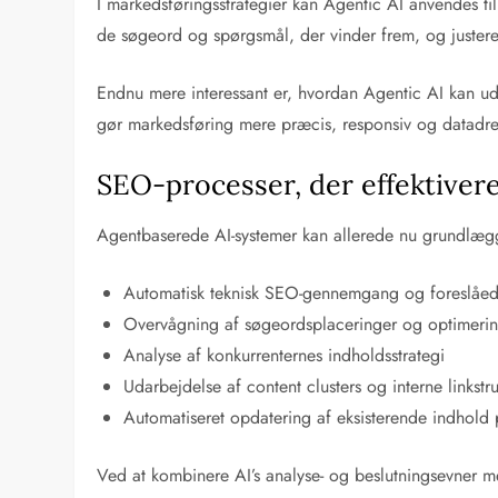
I markedsføringsstrategier kan Agentic AI anvendes t
de søgeord og spørgsmål, der vinder frem, og justere
Endnu mere interessant er, hvordan Agentic AI kan udf
gør markedsføring mere præcis, responsiv og datadre
SEO-processer, der effektiver
Agentbaserede AI-systemer kan allerede nu grundlægg
Automatisk teknisk SEO-gennemgang og foreslåed
Overvågning af søgeordsplaceringer og optimering
Analyse af konkurrenternes indholdsstrategi
Udarbejdelse af content clusters og interne linkstru
Automatiseret opdatering af eksisterende indhold
Ved at kombinere AI’s analyse- og beslutningsevner me