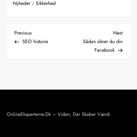
Nyheder
/
Sikkerhed
I
Previous
Next
Previous
Next
Post
Post
SEO historie
Sådan sikrer du din
n
Facebook
d
l
æ
g
s
n
a
OnlineEksperterne.dk – Viden, Der Skaber Værdi
v
i