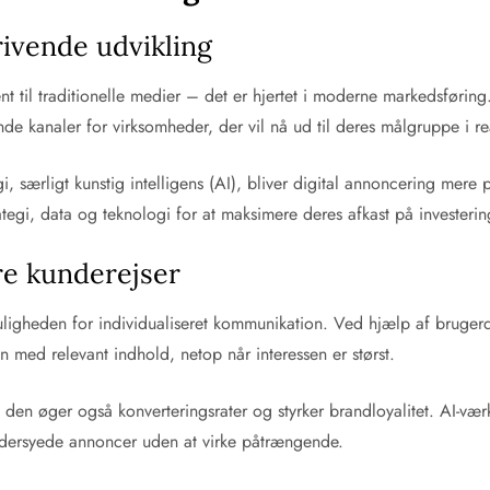
rivende udvikling
t til traditionelle medier – det er hjertet i moderne markedsføring
de kanaler for virksomheder, der vil nå ud til deres målgruppe i rea
ærligt kunstig intelligens (AI), bliver digital annoncering mere p
egi, data og teknologi for at maksimere deres afkast på investeri
re kunderejser
uligheden for individualiseret kommunikation. Ved hjælp af bruger
 med relevant indhold, netop når interessen er størst.
den øger også konverteringsrater og styrker brandloyalitet. AI-væ
ræddersyede annoncer uden at virke påtrængende.