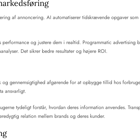
 markedsføring
optimering af annoncering. AI automatiserer tidskrævende opgaver s
performance og justere dem i realtid. Programmatic advertising beny
nalyser. Det sikrer bedre resultater og højere ROI.
ik og gennemsigtighed afgørende for at opbygge tillid hos forbru
a ansvarligt.
brugerne tydeligt forstår, hvordan deres information anvendes. Tran
æredygtig relation mellem brands og deres kunder.
ng