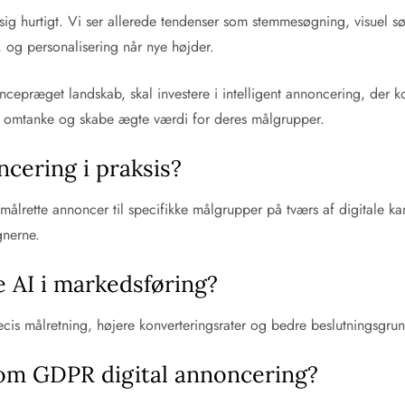
sig hurtigt. Vi ser allerede tendenser som stemmesøgning, visuel s
, og personalisering når nye højder.
encepræget landskab, skal investere i intelligent annoncering, der k
ed omtanke og skabe ægte værdi for deres målgrupper.
cering i praksis?
 målrette annoncer til specifikke målgrupper på tværs af digitale 
gnerne.
e AI i markedsføring?
is målretning, højere konverteringsrater og bedre beslutningsgrun
som GDPR digital annoncering?