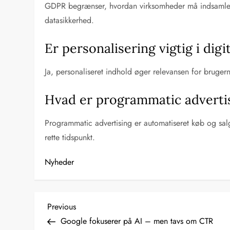
GDPR begrænser, hvordan virksomheder må indsamle o
datasikkerhed.
Er personalisering vigtig i dig
Ja, personaliseret indhold øger relevansen for bruger
Hvad er programmatic adverti
Programmatic advertising er automatiseret køb og salg
rette tidspunkt.
Nyheder
I
Previous
Previous
Post
Google fokuserer på AI – men tavs om CTR
n