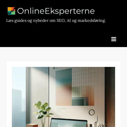
Skip
to
content
Læs guides og nyheder om SEO, AI og markedsføring.