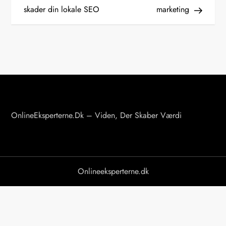
d
skader din lokale SEO
marketing
l
æ
g
s
n
a
v
OnlineEksperterne.dk – Viden, Der Skaber Værdi
i
g
a
Onlineeksperterne.dk
t
i
o