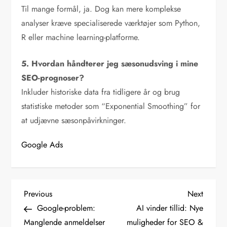
Til mange formål, ja. Dog kan mere komplekse
analyser kræve specialiserede værktøjer som Python,
R eller machine learning-platforme.
5. Hvordan håndterer jeg sæsonudsving i mine
SEO-prognoser?
Inkluder historiske data fra tidligere år og brug
statistiske metoder som “Exponential Smoothing” for
at udjævne sæsonpåvirkninger.
Google Ads
I
Previous
Next
Previous
Next
Post
Post
Google-problem:
AI vinder tillid: Nye
n
Manglende anmeldelser
muligheder for SEO &