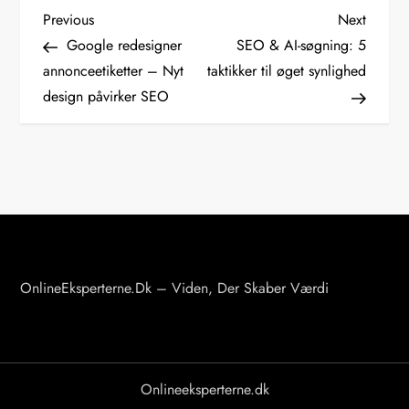
I
Previous
Next
Previous
Next
Post
Post
Google redesigner
SEO & AI-søgning: 5
n
annonceetiketter – Nyt
taktikker til øget synlighed
design påvirker SEO
d
l
æ
g
s
OnlineEksperterne.dk – Viden, Der Skaber Værdi
n
a
v
Onlineeksperterne.dk