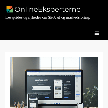
Skip
to
content
Læs guides og nyheder om SEO, AI og markedsføring.