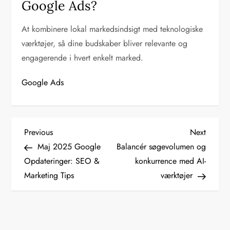
Google Ads?
At kombinere lokal markedsindsigt med teknologiske
værktøjer, så dine budskaber bliver relevante og
engagerende i hvert enkelt marked.
Google Ads
I
Previous
Next
Previous
Next
Post
Post
Maj 2025 Google
Balancér søgevolumen og
n
Opdateringer: SEO &
konkurrence med AI-
d
Marketing Tips
værktøjer
l
æ
g