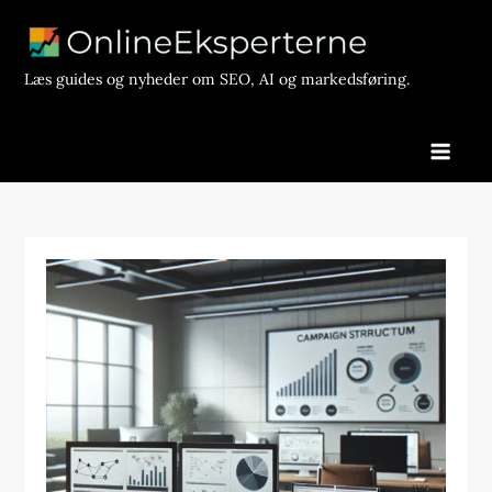
Skip
to
content
Læs guides og nyheder om SEO, AI og markedsføring.