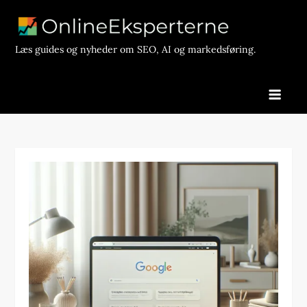
Skip
to
content
Læs guides og nyheder om SEO, AI og markedsføring.