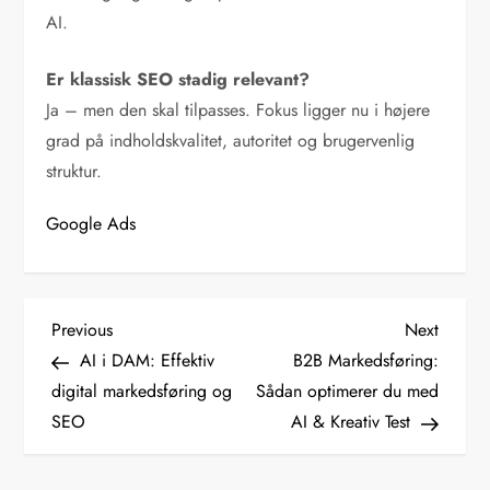
AI.
Er klassisk SEO stadig relevant?
Ja – men den skal tilpasses. Fokus ligger nu i højere
grad på indholdskvalitet, autoritet og brugervenlig
struktur.
Google Ads
I
Previous
Next
Previous
Next
Post
Post
AI i DAM: Effektiv
B2B Markedsføring:
n
digital markedsføring og
Sådan optimerer du med
SEO
AI & Kreativ Test
d
l