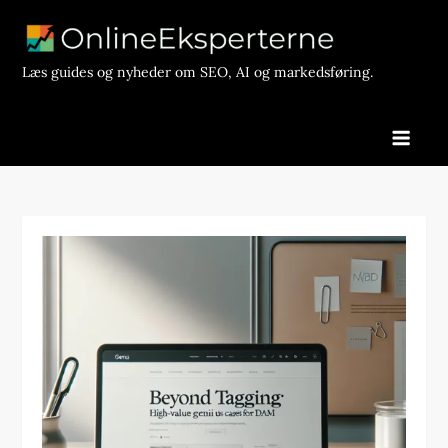
Skip
to
content
Læs guides og nyheder om SEO, AI og markedsføring.