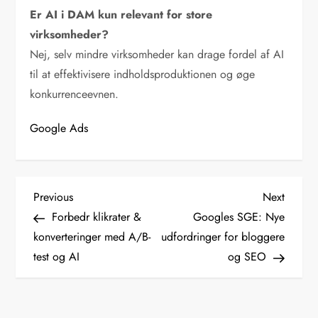
Er AI i DAM kun relevant for store
virksomheder?
Nej, selv mindre virksomheder kan drage fordel af AI
til at effektivisere indholdsproduktionen og øge
konkurrenceevnen.
Google Ads
I
Previous
Next
Previous
Next
Post
Post
Forbedr klikrater &
Googles SGE: Nye
n
konverteringer med A/B-
udfordringer for bloggere
test og AI
og SEO
d
l